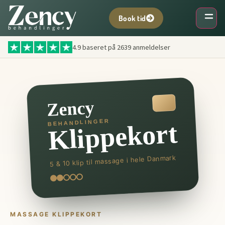
Book tid
4.9 baseret på
2639
anmeldelser
Zency
BEHANDLINGER
Klippekort
5 & 10 klip til massage i hele Danmark
MASSAGE KLIPPEKORT