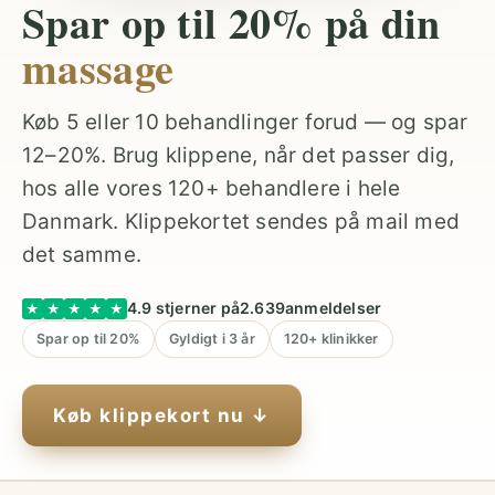
Spar op til 20% på din
massage
Køb 5 eller 10 behandlinger forud — og spar
12–20%. Brug klippene, når det passer dig,
hos alle vores 120+ behandlere i hele
Danmark. Klippekortet sendes på mail med
det samme.
4.9 stjerner på
2.639
anmeldelser
★
★
★
★
★
Spar op til 20%
Gyldigt i 3 år
120+ klinikker
Køb klippekort nu ↓