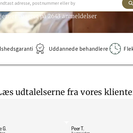
tjerner baseret på 2643 anmeldelser
dshedsgaranti
Uddannede behandlere
Fle
Læs udtalelserne fra vores kliente
e G.
Peer T.
iden
3 uger siden