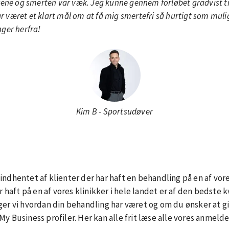
drene og smerten var væk. Jeg kunne gennem forløbet gradvist t
ar været et klart mål om at få mig smertefri så hurtigt som mulig
nger herfra!
Kim B - Sportsudøver
ndhentet af klienter der har haft en behandling på en af vores
 haft på en af vores klinikker i hele landet er af den bedste kva
ger vi hvordan din behandling har været og om du ønsker at g
y Business profiler. Her kan alle frit læse alle vores anmelde