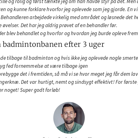
ille og rolig og først tænkte jeg om han havde styr på det. Men
n og kunne forklare hvorfor jeg oplevede som jeg gjorde. En vir
. Behandleren arbejdede virkelig med området og løsnede det hele
øvelser. Det har jeg aldrig prøvet af en behandler før.
 der blev behandlet og hvorfor og hvordan jeg burde opleve fre
på badmintonbanen efter 3 uger
vende tilbage til badminton og hvis ikke jeg oplevede nogle smer
ssyg fed fornemmelse at være tilbage igen
 forebygge det i fremtiden, så må vi se hvor meget jeg får dem la
ringerknæ. Det var hurtigt, nemt og sindsygt effektivt! For først
r noget! Super godt forløb!