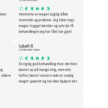
blem
Henriette er meget dygtig både
teoretisk og praktisk. Jeg føler mig i
meget trygge hænder og selv de få
behandlinger jeg har fået har gjort
underværker. Du bliver hurtigt
afhængig 😊
Lisbeth B.
3 måneder siden
En rigtig god behandling hvor der blev
ng
løsnet op på mange ting, men min
l videre
hofte/ lænd i venstre side er stadig
meget spændt og har ikke hjulpet det
store..