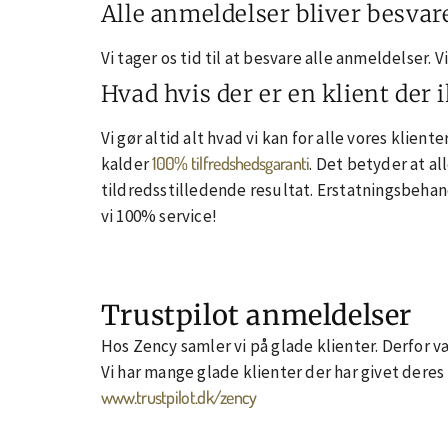
Alle anmeldelser bliver besvar
Vi tager os tid til at besvare alle anmeldelser.
Hvad hvis der er en klient der i
Vi gør altid alt hvad vi kan for alle vores klien
100% tilfredshedsgaranti
kalder
. Det betyder at al
tildredsstilledende resultat. Erstatningsbehan
vi 100% service!
Trustpilot anmeldelser
Hos Zency samler vi på glade klienter. Derfor v
Vi har mange glade klienter der har givet deres
www.trustpilot.dk/zency