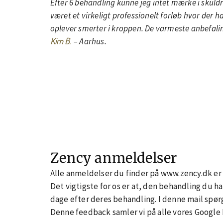
Efter 6 behandling kunne jeg intet mærke i skul
været et virkeligt professionelt forløb hvor der h
oplever smerter i kroppen. De varmeste anbefali
Kim B.
– Aarhus.
Zency anmeldelser
Alle anmeldelser du finder på www.zency.dk er i
Det vigtigste for os er at, den behandling du har
dage efter deres behandling. I denne mail spør
Denne feedback samler vi på alle vores Google M