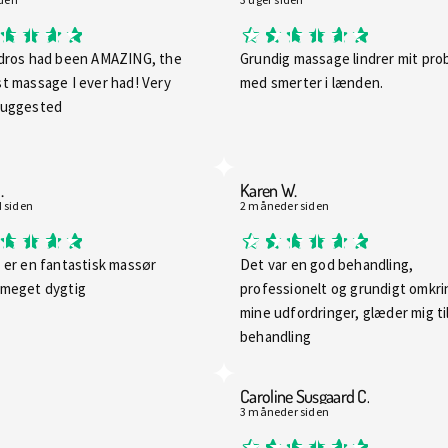
dros had been AMAZING, the
Grundig massage lindrer mit pro
t massage I ever had! Very
med smerter i lænden.
suggested
.
Karen W.
 siden
2 måneder siden
 er en fantastisk massør
Det var en god behandling,
meget dygtig
professionelt og grundigt omkri
mine udfordringer, glæder mig ti
behandling
Caroline Susgaard C.
3 måneder siden