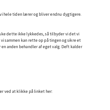
 vi hele tiden lærer og bliver endnu dygtigere.
ske dette ikke lykkedes, så tilbyder vi det vi
r vi sammen kan rette op på tingen og sikre et
 en anden behandler af eget valg. Deft kalder
r ved at klikke på linket her: