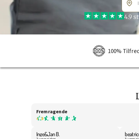
4.9 s
100% Tilfre
Fremragende
4.9
Inge&Jan B.
beatric
2 uger siden
3 uger s