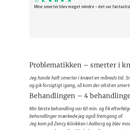
mig øvelser og tricks til hjælp der
Mine smerter blev meget mindre – det var fantastis
hjemme.
Meget dygtig massør som jeg kan
anbefale!
Problematikken – smerter i k
Jeg havde haft smerter i knæet en måneds tid. 
og gik forsigtigt igang, så kom der altid en smer
Behandlingen – 4 behandling
Min første behandling var 60 min. og fik efterfø
behandlinger mærkede jeg også fremgang af.
Jeg kom på Zency klinikken i Aalborg og blev mo