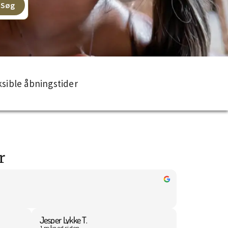
Søg
ksible åbningstider
r
Jesper Lykke T.
1 måned siden