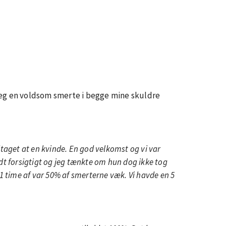
k jeg en voldsom smerte i begge mine skuldre
taget at en kvinde. En god velkomst og vi var
idt forsigtigt og jeg tænkte om hun dog ikke tog
 1 time af var 50% af smerterne væk. Vi havde en 5