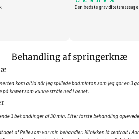
k
Den bedste graviditetsmassage j
Behandling af springerknæ
næ
Smerten kom altid når jeg spillede badminton som jeg gør en 3
te på knæet som kunne stråle ned i benet.
er
lgende 3 behandlinger af 30 min. Efter første behandling opleve
dtaget af Pelle som var min behandler. Klinikken lå centralt i