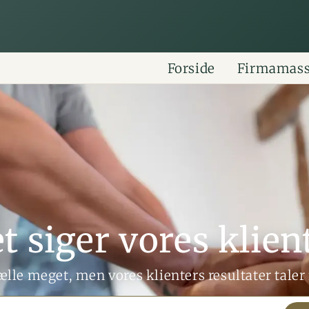
Forside
Firmamas
t siger vores klien
ælle meget, men vores klienters resultater taler f