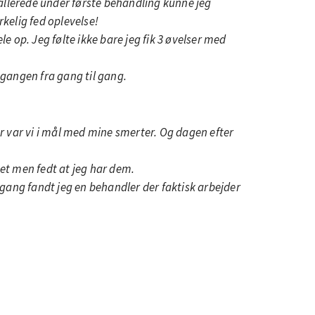
 allerede under første behandling kunne jeg
kelig fed oplevelse!
 op. Jeg følte ikke bare jeg fik 3 øvelser med
mgangen fra gang til gang.
ter var vi i mål med mine smerter. Og dagen efter
vet men fedt at jeg har dem.
e gang fandt jeg en behandler der faktisk arbejder