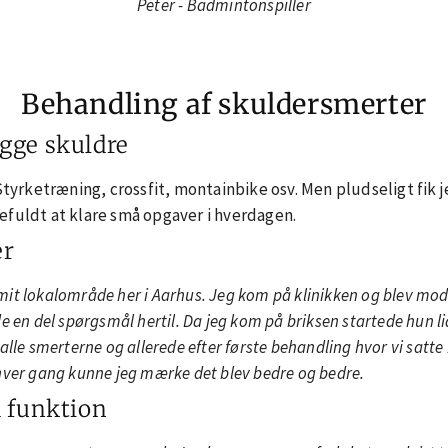
Peter - Badmintonspiller
Behandling af skuldersmerter
gge skuldre
a Styrketræning, crossfit, montainbike osv. Men pludseligt fi
tefuldt at klare små opgaver i hverdagen.
er
it lokalområde her i Aarhus. Jeg kom på klinikken og blev mod
e en del spørgsmål hertil. Da jeg kom på briksen startede hun l
alle smerterne og allerede efter første behandling hvor vi satte
 hver gang kunne jeg mærke det blev bedre og bedre.
d funktion