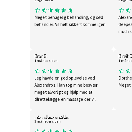
Meget behagelig behandling, og sød
Alexan
behandler. Vil helt sikkert komme igen.
deepes
much 
Bror G.
Birgit C
1 måned siden
1 måned
Jeg havde en god oplevelse ved
Dorthe
Alexandros. Han tog mine besvær
Meget 
meget alvorligt og hjalp med at
tilrettelægge en massage der vil
hjælpe præcis mig. Meget beroligende
og man kan mærke han kan lide sit job.
طاهره جمالی ش.
Han fortælte mig hvorfor han
3 måneder siden
masserede mig som han gjorde og gav