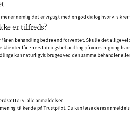
et
 Vi mener nemlig det er vigtigt med en god dialog hvor vi sikrer
kke er tilfreds?
ter får en behandling bedre end forventet. Skulle det alligevel 
le klienter får en erstatningsbehandling på vores regning hvo
dlinge kan naturligvis bruges ved den samme behandler eller
ærdsætter vi alle anmeldelser.
 mening til kende på Trustpilot. Du kan læse deres anmeldelse