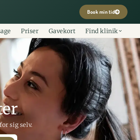
Book min tid
sage
Priser
Gavekort
Find klinik
ter
or sig selv.