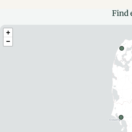
Find 
+
−