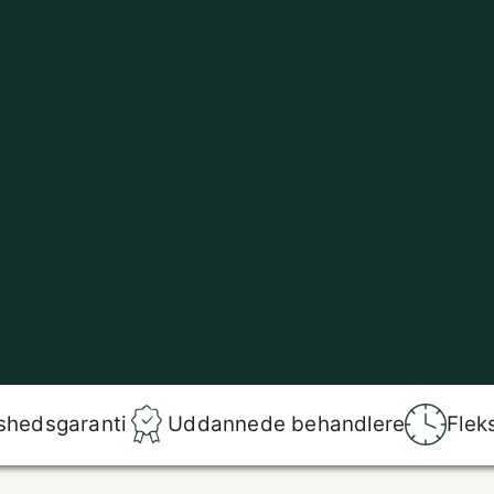
shedsgaranti
Uddannede behandlere
Flek