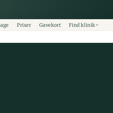
sage
Priser
Gavekort
Find klinik