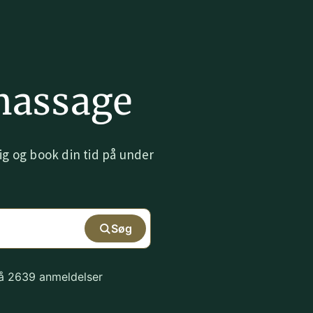
massage
g og book din tid på under
Søg
på 2639 anmeldelser