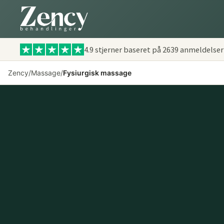
4.9 stjerner baseret på
2639
anmeldelser
Zency
/
Massage
/
Fysiurgisk massage