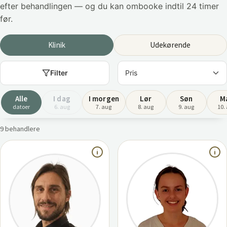
efter behandlingen — og du kan ombooke indtil 24 timer
før.
Klinik
Udekørende
Filter
Alle
I dag
I morgen
Lør
Søn
M
datoer
6. aug
7. aug
8. aug
9. aug
10.
9 behandlere