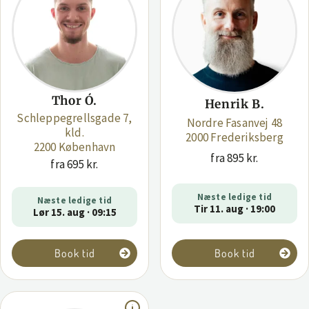
Thor Ó.
Henrik B.
Schleppegrellsgade 7,
Nordre Fasanvej 48
kld.
2000 Frederiksberg
2200 København
fra 895 kr.
fra 695 kr.
Næste ledige tid
Næste ledige tid
Tir 11. aug · 19:00
Lør 15. aug · 09:15
Book tid
Book tid