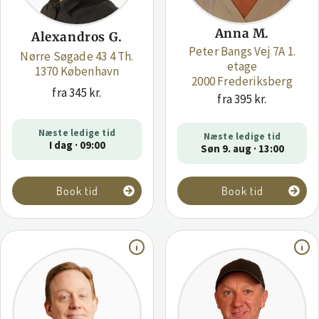
Anna M.
Alexandros G.
Peter Bangs Vej 7A 1.
Nørre Søgade 43 4 Th.
etage
1370 København
2000 Frederiksberg
fra 345 kr.
fra 395 kr.
Næste ledige tid
Næste ledige tid
I dag · 09:00
Søn 9. aug · 13:00
Book tid
Book tid