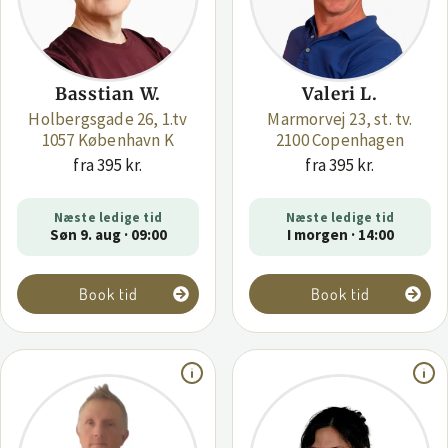
Basstian W.
Valeri L.
Holbergsgade 26, 1.tv
Marmorvej 23, st. tv.
1057 København K
2100 Copenhagen
fra 395 kr.
fra 395 kr.
Næste ledige tid
Næste ledige tid
Søn 9. aug · 09:00
I morgen · 14:00
Book tid
Book tid