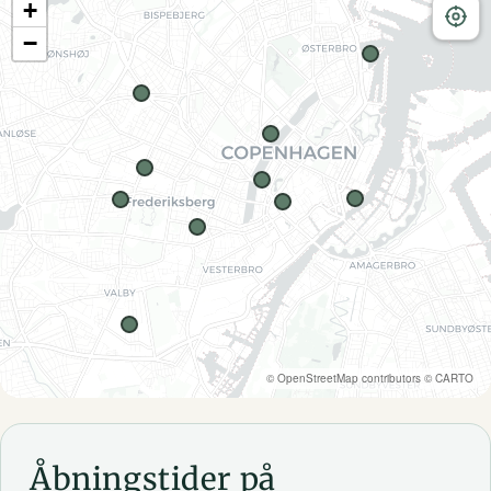
+
−
©
OpenStreetMap
contributors ©
CARTO
Åbningstider på