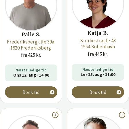
Katja B.
Palle S.
Studiestræde 43
Frederiksberg alle 39a
1554 København
1820 Frederiksberg
fra 445 kr.
fra 425 kr.
Næste ledige tid
Næste ledige tid
Lør 15. aug · 11:00
Ons 12. aug · 14:00
Book tid
Book tid