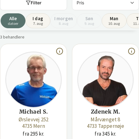
Filter
Alle
I dag
I morgen
Søn
Man
T
datoer
7. aug
8. aug
9. aug
10. aug
11.
3 behandlere
Michael S.
Zdenek M.
Ørslevvej 252
Mårvænget 8
4735 Mern
4733 Tappernøje
fra 295 kr.
fra 345 kr.