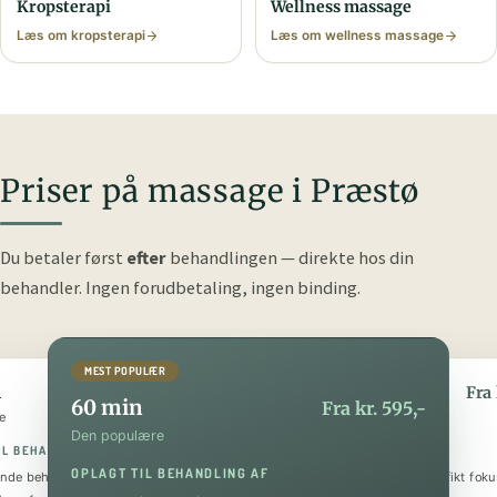
Krops­terapi
Wellness massage
Læs om krops­terapi
Læs om wellness massage
Priser på massage i Præstø
Du betaler først
efter
behandlingen — direkte hos din
behandler.
Ingen forudbetaling, ingen binding.
MEST POPULÆR
n
90 min
Fra kr. 295,-
Fra 
60 min
Fra kr. 595,-
e
Den luksuriøse
Den populære
IL BEHANDLING AF
OPLAGT TIL BEHANDLING AF
OPLAGT TIL BEHANDLING AF
nde behandling
Helkropsmassage med et specifikt foku