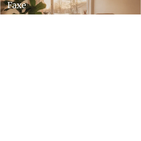
Faxe
3 massører
Se massører
22 km fra Præstø
Stege