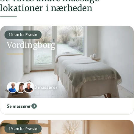
lokationer i nærheden
15 km fra Præstø
Vordingborg
3 massører
Se massører
19 km fra Præstø