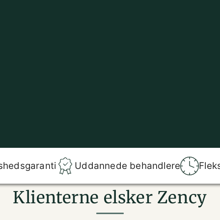
shedsgaranti
Uddannede behandlere
Flek
Klienterne elsker Zency