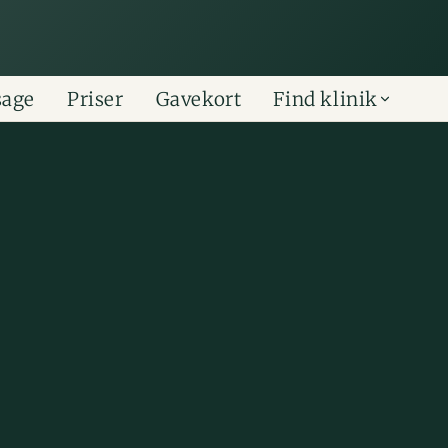
sage
Priser
Gavekort
Find klinik