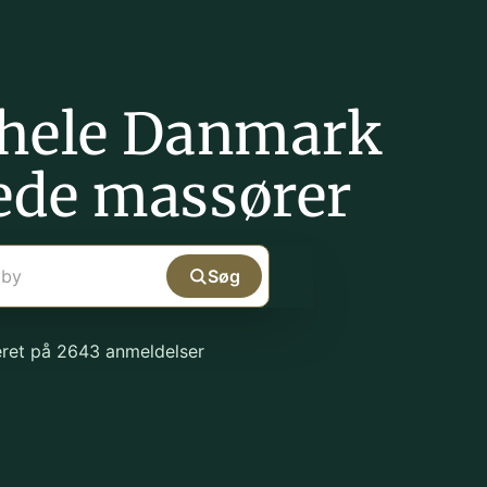
 hele Danmark
ede massører
Søg
seret på 2643 anmeldelser