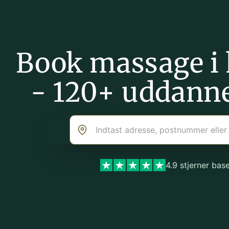
Book massage i
- 120+ uddann
4.9 stjerner ba