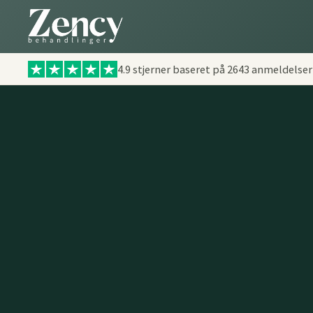
4.9 stjerner baseret på
2643
anmeldelser