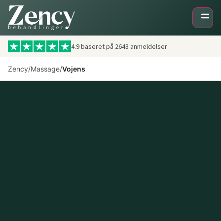
4.9 baseret på
2643
anmeldelser
Zency
/
Massage
/
Vojens