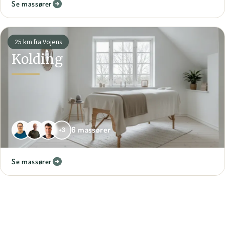
Se massører
25 km fra Vojens
Kolding
6 massører
+3
Se massører
26 km fra Vojens
Vejen