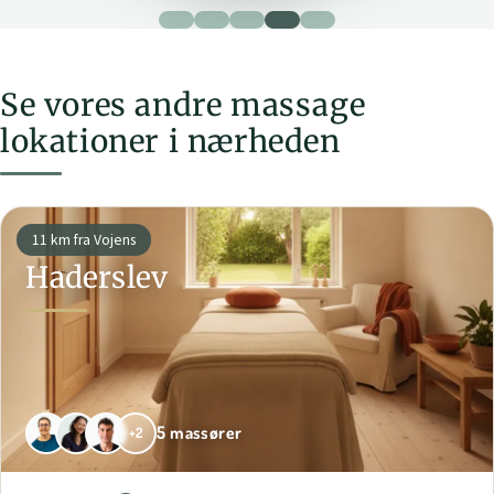
Se vores andre massage
lokationer i nærheden
11 km fra Vojens
Haderslev
5 massører
+2