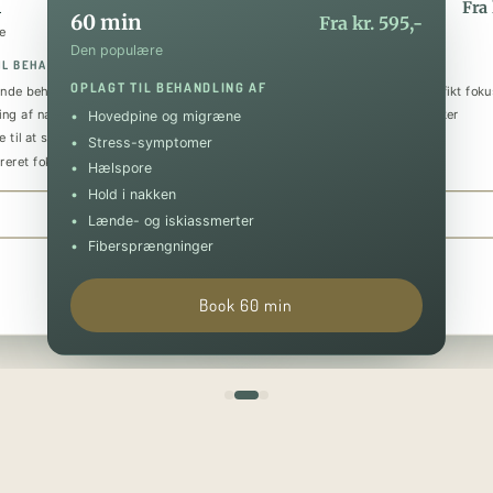
n
90 min
Fra kr. 395,-
Fra 
60 min
Fra kr. 595,-
e
Den luksuriøse
Den populære
IL BEHANDLING AF
OPLAGT TIL BEHANDLING AF
OPLAGT TIL BEHANDLING AF
nde behandling
Helkropsmassage med et specifikt foku
ing af nakke og skuldre
Behandling af flere problematikker
Hovedpine og migræne
 til at sænke stressniveauet
Tilbagevendende smerter
Stress-symptomer
reret fokus på specifik skade
Forebyggende og restituerende
Hælspore
Hold i nakken
Book 30 min
Book 90 min
Lænde- og iskiassmerter
Fibersprængninger
Book 60 min