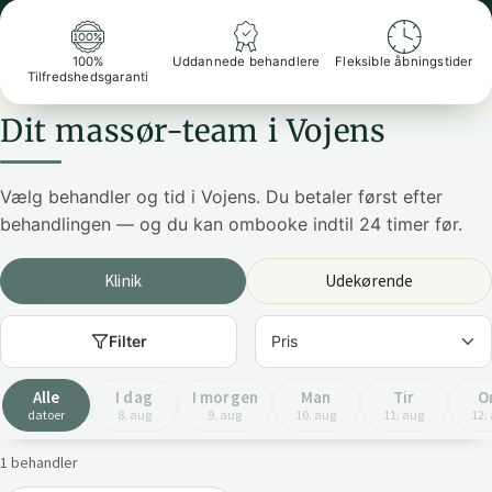
100%
Uddannede behandlere
Fleksible åbningstider
Tilfredshedsgaranti
Dit massør-team i Vojens
Vælg behandler og tid i Vojens. Du betaler først efter
behandlingen — og du kan ombooke indtil 24 timer før.
Klinik
Udekørende
Filter
Alle
I dag
I morgen
Man
Tir
O
datoer
8. aug
9. aug
10. aug
11. aug
12.
1 behandler