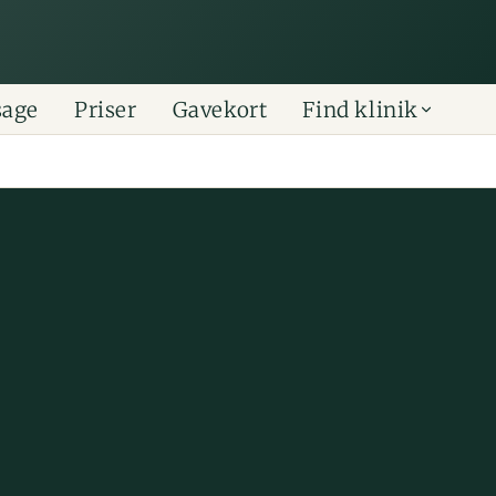
sage
Priser
Gavekort
Find klinik