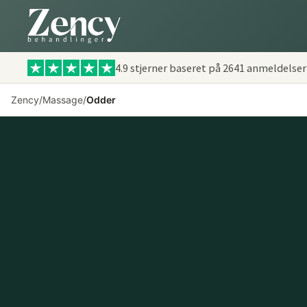
4.9 stjerner baseret på
2641
anmeldelser
Zency
/
Massage
/
Odder