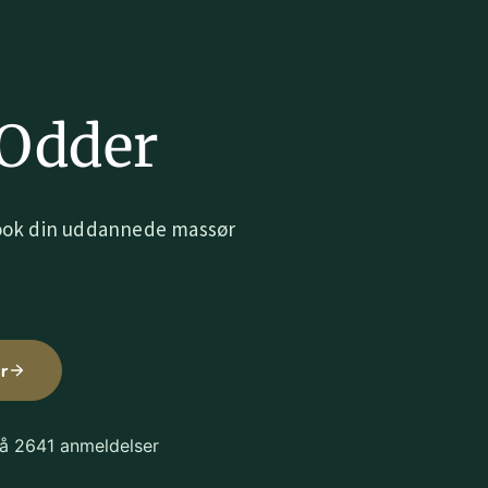
 Odder
 Book din uddannede massør
r
på 2641 anmeldelser