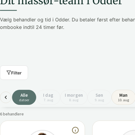
Dit massør-team i Odder
Vælg behandler og tid i Odder. Du betaler først efter beh
ombooke indtil 24 timer før.
Filter
Alle
I dag
I morgen
Søn
Man
datoer
7. aug
8. aug
9. aug
10. aug
6 behandlere