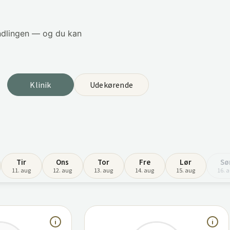
andlingen — og du kan
Klinik
Udekørende
Tir
Ons
Tor
Fre
Lør
Sø
11. aug
12. aug
13. aug
14. aug
15. aug
16. 