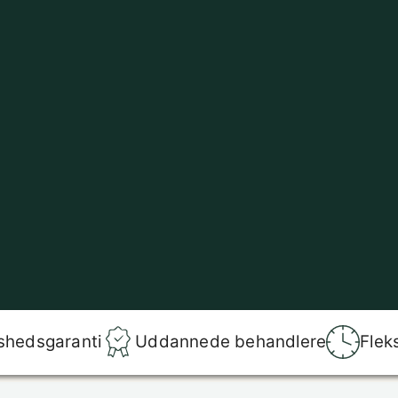
shedsgaranti
Uddannede behandlere
Flek