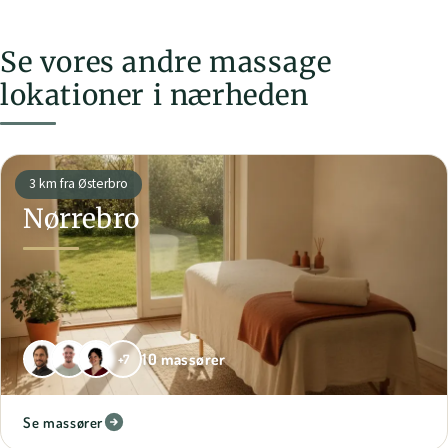
Se vores andre massage
lokationer i nærheden
3 km fra Østerbro
Nørrebro
10 massører
+7
Se massører