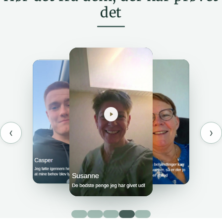
det
‹
›