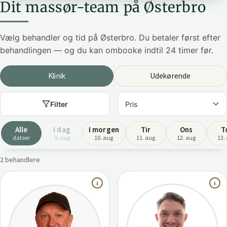
Dit massør-team på Østerbro
Vælg behandler og tid på Østerbro. Du betaler først efter
behandlingen — og du kan ombooke indtil 24 timer før.
Klinik
Udekørende
Filter
Alle
I dag
I morgen
Tir
Ons
T
datoer
9. aug
10. aug
11. aug
12. aug
13.
2 behandlere