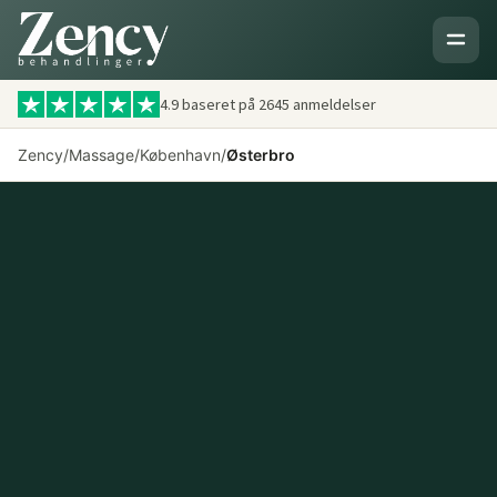
4.9 baseret på
2645
anmeldelser
Zency
/
Massage
/
København
/
Østerbro