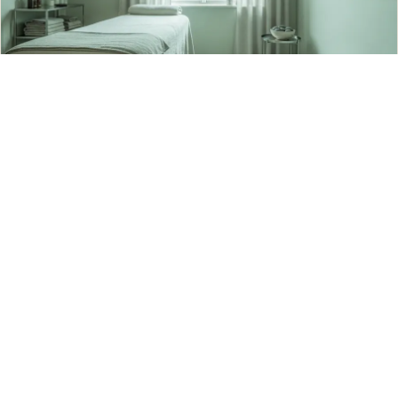
16 massører
+13
Se massører
5 km fra Østerbro
Gentofte
16 massører
+13