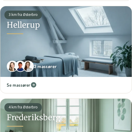
3 km fra Østerbro
Hellerup
3 massører
Se massører
4 km fra Østerbro
Frederiksberg