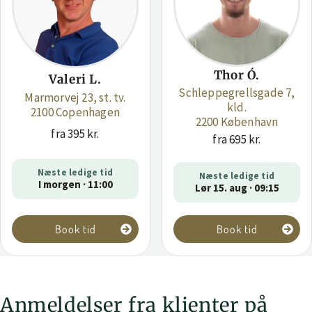
Thor Ó.
Valeri L.
Schleppegrellsgade 7,
Marmorvej 23, st. tv.
kld.
2100 Copenhagen
2200 København
fra 395 kr.
fra 695 kr.
Næste ledige tid
Næste ledige tid
I morgen · 11:00
Lør 15. aug · 09:15
Book tid
Book tid
Anmeldelser fra klienter på