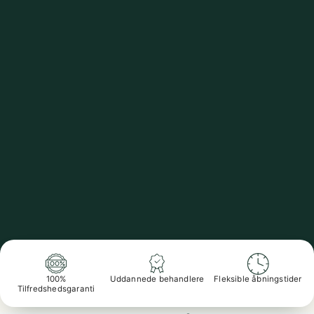
100%
Uddannede behandlere
Fleksible åbningstider
Tilfredshedsgaranti