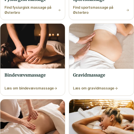
Find fysiurgisk massage på
Find sports­massage på
Østerbro
Østerbro
Bindevævs­massage
Gravid­massage
Læs om bindevævs­massage
Læs om gravid­massage