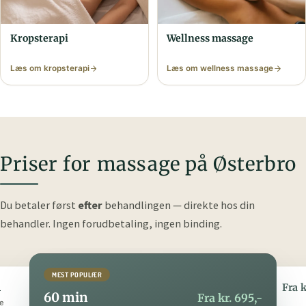
Krops­terapi
Wellness massage
Læs om krops­terapi
Læs om wellness massage
Priser for massage på Østerbro
Du betaler først
efter
behandlingen — direkte hos din
behandler.
Ingen forudbetaling, ingen binding.
MEST POPULÆR
n
90 min
Fra kr. 395,-
Fra k
60 min
Fra kr. 695,-
e
Den luksuriøse