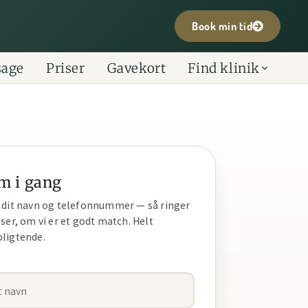
Book min tid
sage
Priser
Gavekort
Find klinik
m i gang
v dit navn og telefonnummer — så ringer
 ser, om vi er et godt match. Helt
pligtende.