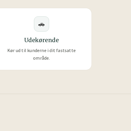
🚗
Udekørende
Kør ud til kunderne i dit fastsatte
område.