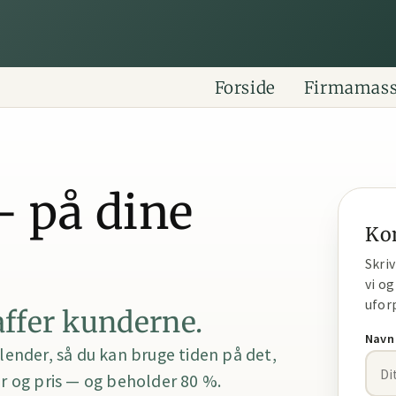
Forside
Firmamas
– på dine
Ko
Skri
vi og
ufor
affer kunderne.
Navn
lender, så du kan bruge tiden på det,
er og pris — og beholder 80 %.