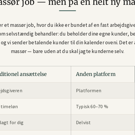
ssør job — men på en helt ny m
r et massør job, hvor du ikke er bundet af en fast arbejdsgi
om selvstændig behandler: du beholder dine egne kunder, 
, og vi sender betalende kunder til din kalender oveni. Det e
massør — bare uden at du skal jagte kunderne selv.
ditionel ansættelse
Anden platform
jdsgiveren
Platformen
 timeløn
Typisk 60–70 %
lagt for dig
Delvist