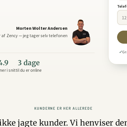
Tele
Morten Wolter Andersen
r af Zency — jeg tager selv telefonen
✓
Gra
4.9
3 dage
ner i snit
til du er online
KUNDERNE ER HER ALLEREDE
ikke jagte kunder. Vi henviser dem