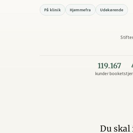
På klinik
Hjemmefra
Udekørende
Stifte
119.167
kunder booket
stjer
Du skal 