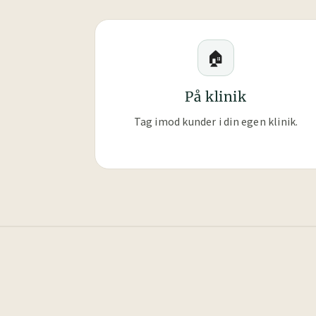
🏠
På klinik
Tag imod kunder i din egen klinik.