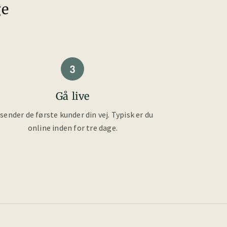
ge
3
Gå live
 sender de første kunder din vej. Typisk er du
online inden for tre dage.