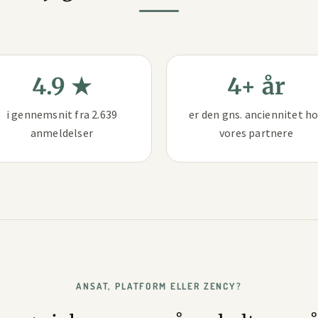
4.9 ★
4+ år
i gennemsnit fra 2.639
er den gns. anciennitet h
anmeldelser
vores partnere
ANSAT, PLATFORM ELLER ZENCY?