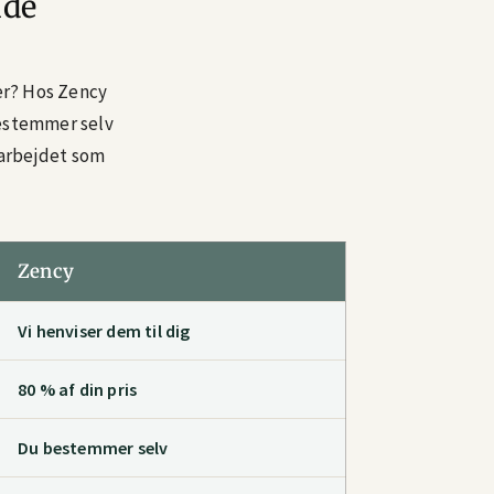
åde
ver? Hos Zency
bestemmer selv
r arbejdet som
Zency
Vi henviser dem til dig
80 % af din pris
Du bestemmer selv