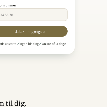
fonnummer
Ja tak – ring mig op
tis at starte
✓
Ingen binding
✓
Online på 3 dage
 til dig.