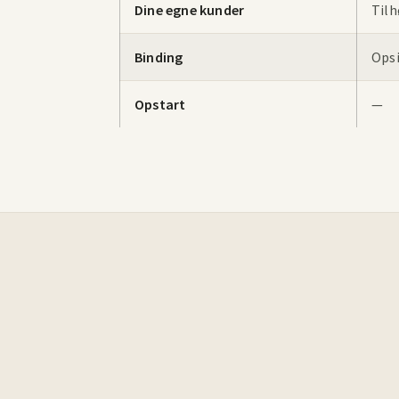
Dine egne kunder
Tilh
Binding
Opsi
Opstart
—