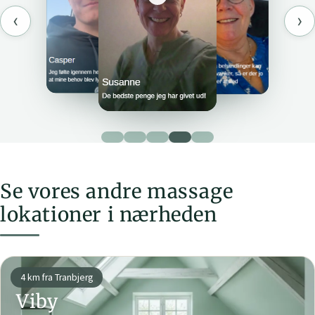
‹
›
Se vores andre massage
lokationer i nærheden
4 km fra Tranbjerg
Viby