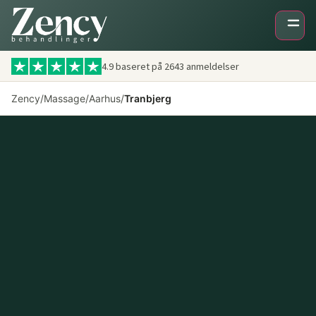
4.9 baseret på
2643
anmeldelser
Zency
/
Massage
/
Aarhus
/
Tranbjerg