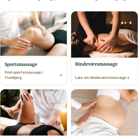
Bindevævs­massage
Sports­massage
Find sports­massage i
Tranbjerg
Læs om bindevævs­massage