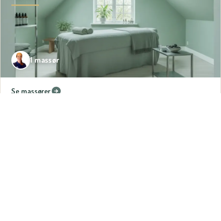
1 massør
Se massører
5 km fra Tranbjerg
Højbjerg
3 massører