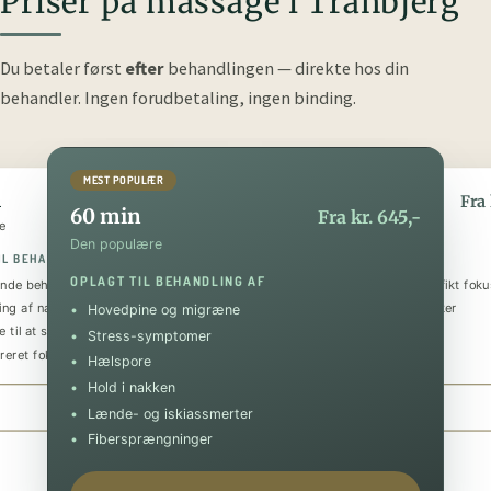
Priser på massage i Tranbjerg
Du betaler først
efter
behandlingen — direkte hos din
behandler.
Ingen forudbetaling, ingen binding.
MEST POPULÆR
n
90 min
Fra kr. 345,-
Fra 
60 min
Fra kr. 645,-
e
Den luksuriøse
Den populære
IL BEHANDLING AF
OPLAGT TIL BEHANDLING AF
OPLAGT TIL BEHANDLING AF
nde behandling
Helkropsmassage med et specifikt foku
ing af nakke og skuldre
Behandling af flere problematikker
Hovedpine og migræne
 til at sænke stressniveauet
Tilbagevendende smerter
Stress-symptomer
reret fokus på specifik skade
Forebyggende og restituerende
Hælspore
Hold i nakken
Book 30 min
Book 90 min
Lænde- og iskiassmerter
Fibersprængninger