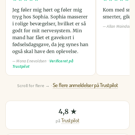
Jeg føler mig hørt og føler mig
Kom med smad
tryg hos Sophia. Sophia masserer
smerter, gik s
i rolige bevægelser, hvilket er så
— Allan Maindal ·
V
godt for mit nervesystem. Min
mand har fået et gavekort i
fødselsdagsgave, da jeg synes han
også skal have den oplevelse.
— Mona Enevoldsen ·
Verificeret på
Trustpilot
Se flere anmeldelser på Trustpilot
Scroll for flere → ·
4,8 ★
Trustpilot
på