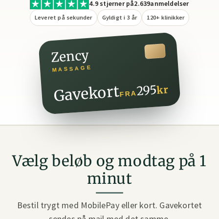
4.9 stjerner på
2.639
anmeldelser
Leveret på sekunder
Gyldigt i 3 år
120+ klinikker
Zency
MASSAGE
Gavekort
295
kr
FRA
Vælg beløb og modtag på 1
minut
Bestil trygt med MobilePay eller kort. Gavekortet
sendes på mail med det samme.