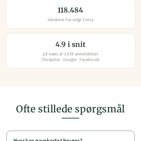
118.484
danskere har valgt Zency
4.9 i snit
på tværs af
2.639
anmeldelser
(Trustpilot · Google · Facebook)
Ofte stillede spørgsmål
Hvor kan gavekortet bruges?