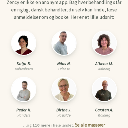
Zency er ikke en anonym app. Bag hver behandling står
en rigtig, dansk behandler, du selv kan finde, læse
anmeldelser om og booke. Her er et lille udsnit:
Katja B.
Nilas N.
Albena M.
København
Odense
Aalborg
Peder K.
Birthe J.
Carsten A.
Randers
Roskilde
Kolding
Se alle massører
…og
110 mere
i hele landet.