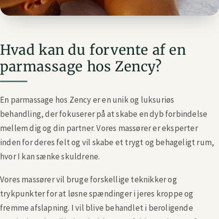
Hvad kan du forvente af en
parmassage hos Zency?
En parmassage hos Zency er en unik og luksuriøs
behandling, der fokuserer på at skabe en dyb forbindelse
mellem dig og din partner. Vores massører er eksperter
inden for deres felt og vil skabe et trygt og behageligt rum,
hvor I kan sænke skuldrene.
Vores massører vil bruge forskellige teknikker og
trykpunkter for at løsne spændinger i jeres kroppe og
fremme afslapning. I vil blive behandlet i beroligende