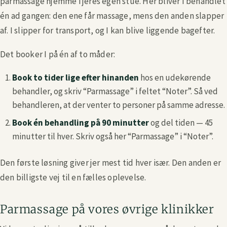
parmassage hjemme i jeres egen stue. Her bliver I behandlet
én ad gangen: den ene får massage, mens den anden slapper
af. I slipper for transport, og I kan blive liggende bagefter.
Det booker I på én af to måder:
Book to tider lige efter hinanden
hos en udekørende
behandler, og skriv “Parmassage” i feltet “Noter”. Så ved
behandleren, at der venter to personer på samme adresse.
Book én behandling på 90 minutter
og del tiden — 45
minutter til hver. Skriv også her “Parmassage” i “Noter”.
Den første løsning giver jer mest tid hver især. Den anden er
den billigste vej til en fælles oplevelse.
Parmassage på vores øvrige klinikker