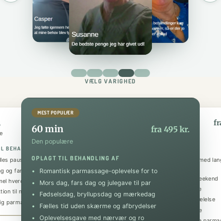
VÆLG VARIGHED
MEST POPULÆR
n
90 min
fra 295 kr.
fr
60 min
fra 495 kr.
e
Den luksuriøse
Den populære
IL BEHANDLING AF
OPLAGT TIL BEHANDLING AF
OPLAGT TIL BEHANDLING AF
lles pause i en travl hverdag
Udvidet parmassage-oplevelse med lang 
nærvær
g og fars dag-gave
Romantisk parmassage-oplevelse for to
Mini honeymoon og romantisk weekend
mel hverdagsforkælelse sammen
Mors dag, fars dag og julegave til par
Jubilæer og særlige mærkedage
ktion til massage for begge
Fødselsdag, bryllupsdag og mærkedag
Dyb fælles afspænding og forkælelse
lig parmassage-oplevelse
Fælles tid uden skærme og afbrydelser
Gaveoplevelse der huskes længe
Oplevelsesgave med nærvær og ro
Den største og mest omfattende parm