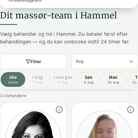
Tilfredshedsgaranti
Dit massør-team i Hammel
Vælg behandler og tid i Hammel. Du betaler først efter
behandlingen — og du kan ombooke indtil 24 timer før.
Filter
Alle
I dag
I morgen
Søn
Man
T
datoer
7. aug
8. aug
9. aug
10. aug
11.
11 behandlere