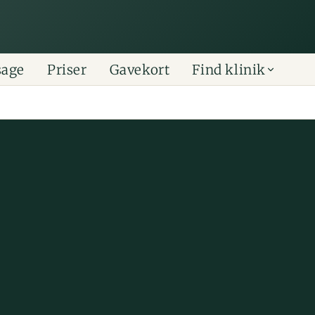
sage
Priser
Gavekort
Find klinik