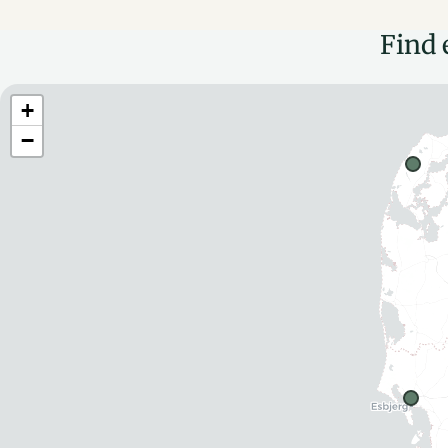
Find 
+
−