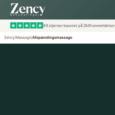
4.9 stjerner baseret på
2643
anmeldelser
Zency
/
Massage
/
Afspændingsmassage