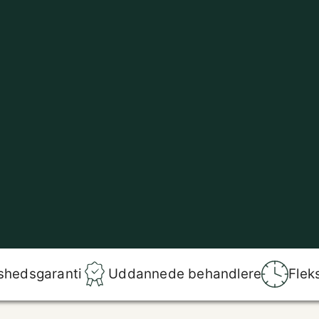
shedsgaranti
Uddannede behandlere
Flek