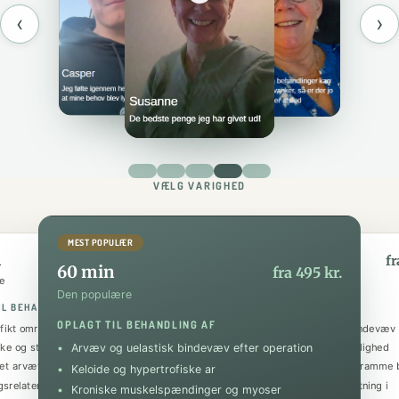
‹
›
VÆLG VARIGHED
MEST POPULÆR
n
90 min
fra 295 kr.
fr
60 min
fra 495 kr.
e
Den luksuriøse
Den populære
IL BEHANDLING AF
OPLAGT TIL BEHANDLING AF
OPLAGT TIL BEHANDLING AF
ifikt område med stramt bindevæv
Helhedsbehandling af stramt bindevæv 
kke og stramme halsmuskler
Kontrakturer og nedsat bevægelighed
Arvæv og uelastisk bindevæv efter operation
et arvævsbehandling
IT-bånds syndrom og fascialt stramme 
Keloide og hypertrofiske ar
gsrelaterede gener (forward head posture)
Shin splints og bindevævsbelastning i
Kroniske muskelspændinger og myoser