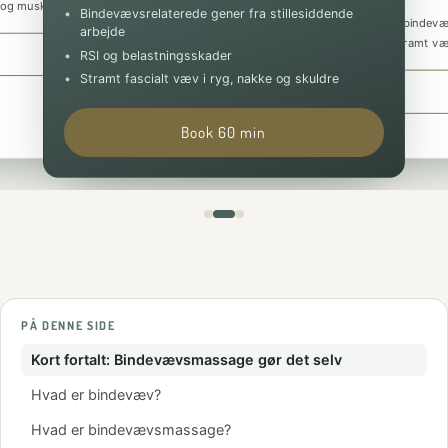
underbenene
 og muskelknuder
Bindevævsrelaterede gener fra stillesiddende
Svajryg og holdningsrelaterede bindev
arbejde
Dyb mobilisering af fascia og stramt v
Book 30 min
RSI og belastningsskader
Stramt fascialt væv i ryg, nakke og skuldre
Book 90 min
Book 60 min
PÅ DENNE SIDE
Kort fortalt: Bindevævsmassage gør det selv
Hvad er bindevæv?
Hvad er bindevævsmassage?