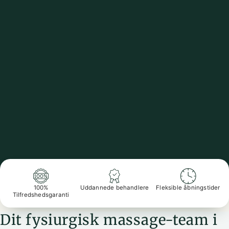
100%
Uddannede behandlere
Fleksible åbningstider
Tilfredshedsgaranti
Dit fysiurgisk massage-team i