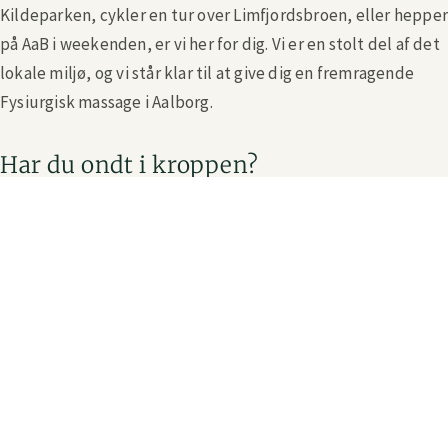
Kildeparken, cykler en tur over Limfjordsbroen, eller heppe
på AaB i weekenden, er vi her for dig. Vi er en stolt del af det
lokale miljø, og vi står klar til at give dig en fremragende
Fysiurgisk massage i Aalborg.
Har du ondt i kroppen?
Sidder du for meget foran skærmen på kontoret nede ved
havnen? Eller træner du måske til et langt løb langs
Limfjorden? Rigtig mange døjer med stive skuldre,
spændingshovedpine og ømme led i hverdagen. Det kan
være stressende og tage din gode energi. Med den rette
Fysiurgisk massage i Aalborg kan du få løsnet godt op. Du
behøver ikke at leve med smerten. Vi forstår dine behov og
lytter altid til din krops signaler.