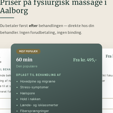
Priser på fysiurgisk massage i
Aalborg
Du betaler først
efter
behandlingen — direkte hos din
behandler.
Ingen forudbetaling, ingen binding.
MEST POPULÆR
n
90 min
Fra kr. 345,-
Fra 
60 min
Fra kr. 495,-
e
Den luksuriøse
Den populære
IL BEHANDLING AF
OPLAGT TIL BEHANDLING AF
OPLAGT TIL BEHANDLING AF
nde behandling
Helkropsmassage med et specifikt foku
ing af nakke og skuldre
Behandling af flere problematikker
Hovedpine og migræne
 til at sænke stressniveauet
Tilbagevendende smerter
Stress-symptomer
reret fokus på specifik skade
Forebyggende og restituerende
Hælspore
Hold i nakken
Book 30 min
Book 90 min
Lænde- og iskiassmerter
Fibersprængninger