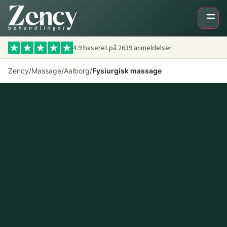
4.9 baseret på
2639
anmeldelser
Zency
/
Massage
/
Aalborg
/
Fysiurgisk massage