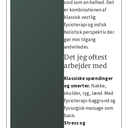
sind som en helhed. Det
er kombinationen af
klassisk vestlig
fysioterapi og indisk
holistisk perspektiv der
gør min tilgang
anderledes.
Det jeg oftest
arbejder med
Klassiske spændinger
og smerter.
Nakke,
skulder, ryg, lænd. Med
fysioterapi-baggrund og
fysiurgisk massage som
basis.
Stress og