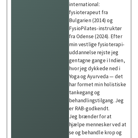
international:
fysioterapeut fra
Bulgarien (2014) og
FysioPilates-instruktør
fra Odense (2024). Efter
min vestlige fysioterapi-
uddannelse rejste jeg
gentagne gange i Indien,
hvor jeg dykkede ned i
Yoga og Ayurveda — det
har formet min holistiske
tankegang og
behandlingstilgang. Jeg
er RAB-godkendt.
Jeg brænder for at
hjælpe mennesker ved at
se og behandle krop og