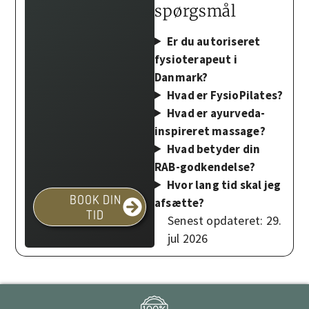
spørgsmål
Er du autoriseret
fysioterapeut i
Danmark?
Hvad er FysioPilates?
Hvad er ayurveda-
inspireret massage?
Hvad betyder din
RAB-godkendelse?
Hvor lang tid skal jeg
BOOK DIN
afsætte?
TID
Senest opdateret: 29.
jul 2026