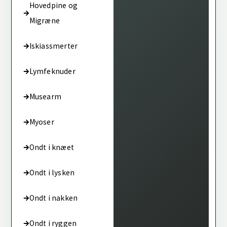
Hovedpine og
Migræne
Iskiassmerter
Lymfeknuder
Musearm
Myoser
Ondt i knæet
Ondt i lysken
Ondt i nakken
Ondt i ryggen