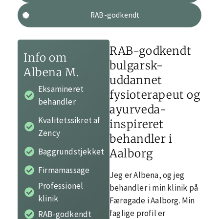
RAB-godkendt
RAB-godkendt
Info om
bulgarsk-
Albena M.
uddannet
Eksamineret
fysioterapeut og
behandler
ayurveda-
Kvalitetssikret af
inspireret
Zency
behandler i
Baggrundstjekket
Aalborg
Firmamassage
Jeg er Albena, og jeg
Professionel
behandler i min klinik på
klinik
Færøgade i Aalborg. Min
faglige profil er
RAB-godkendt