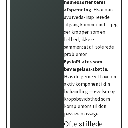
helhedsorienteret
afspænding.
Hvor min
ayurveda-inspirerede
tilgang kommer ind — jeg
ser kroppen som en
helhed, ikke et
sammensat af isolerede
problemer.
FysioPilates som
bevægelses-støtte.
Hvis du gerne vil have en
aktiv komponent i din
behandling — øvelser og
kropsbevidsthed som
komplement til den
passive massage.
Ofte stillede