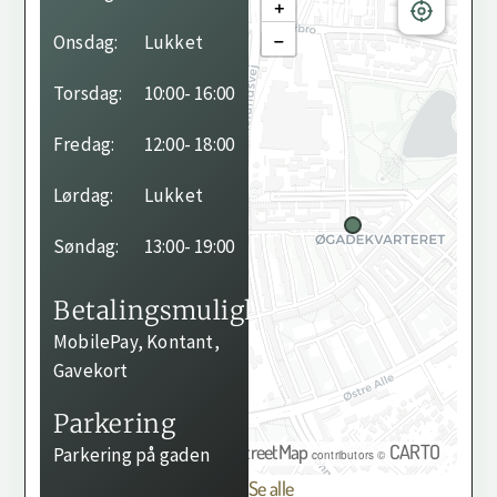
+
−
Onsdag:
Lukket
Torsdag:
10:00
- 16:00
Fredag:
12:00
- 18:00
Lørdag:
Lukket
Søndag:
13:00
- 19:00
Betalingsmuligheder
MobilePay, Kontant,
Gavekort
Parkering
OpenStreetMap
CARTO
Parkering på gaden
©
contributors ©
Se alle