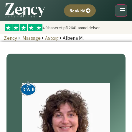
Book tid
4.9 baseret på
2641
anmeldelser
Zency
Massage
Aalborg
Albena M.