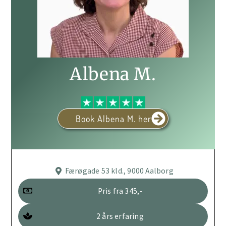
Albena M.
Book Albena M. her
Færøgade 53 kld., 9000 Aalborg
Pris fra 345,-
2 års erfaring