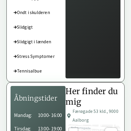
Ondt i skulderen
Slidgigt
Slidgigt i lænden
Stress Symptomer
Tennisalbue
Her finder du
Åbningstider
mig
Færøgade 53 kld., 9000
Behandleren har ikke
Mandag:
10:00
- 16:00
angivet sine
Aalborg
åbningstider endnu.
Tirsdag:
13:00
- 19:00