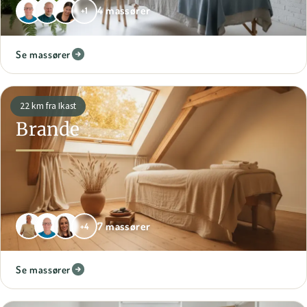
4 massører
+1
Se massører
22 km fra Ikast
Brande
7 massører
+4
Se massører