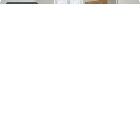
25 km fra Ikast
Silkeborg
1 massør
Se massører
38 km fra Ikast
Viborg