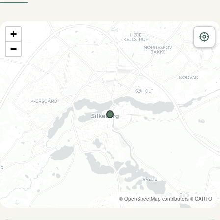
+
−
©
OpenStreetMap
contributors ©
CARTO