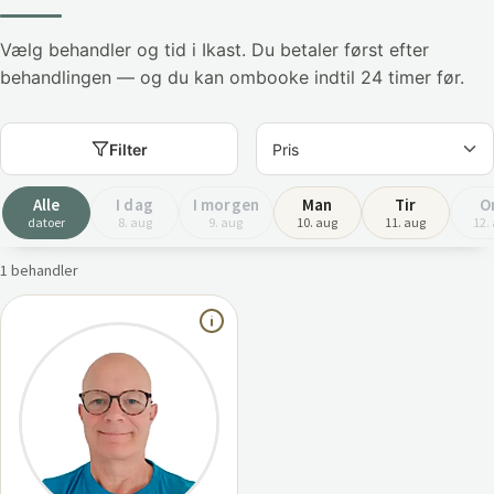
Vælg behandler og tid i Ikast. Du betaler først efter
behandlingen — og du kan ombooke indtil 24 timer før.
Filter
Alle
I dag
I morgen
Man
Tir
O
datoer
8. aug
9. aug
10. aug
11. aug
12.
1 behandler