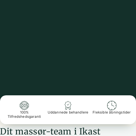
100%
Uddannede behandlere
Fleksible åbningstider
Tilfredshedsgaranti
Dit massør-team i Ikast