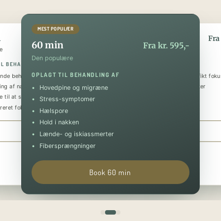
MEST POPULÆR
n
90 min
Fra kr. 395,-
Fra 
60 min
Fra kr. 595,-
e
Den luksuriøse
Den populære
IL BEHANDLING AF
OPLAGT TIL BEHANDLING AF
OPLAGT TIL BEHANDLING AF
nde behandling
Helkropsmassage med et specifikt foku
ing af nakke og skuldre
Behandling af flere problematikker
Hovedpine og migræne
 til at sænke stressniveauet
Tilbagevendende smerter
Stress-symptomer
reret fokus på specifik skade
Forebyggende og restituerende
Hælspore
Hold i nakken
Book 30 min
Book 90 min
Lænde- og iskiassmerter
Fibersprængninger
Book 60 min