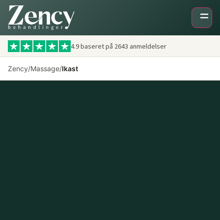
4.9 baseret på
2643
anmeldelser
Zency
/
Massage
/
Ikast