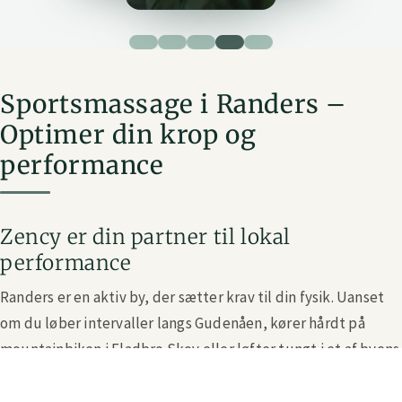
Sportsmassage i Randers –
Optimer din krop og
performance
Zency er din partner til lokal
performance
Randers er en aktiv by, der sætter krav til din fysik. Uanset
om du løber intervaller langs Gudenåen, kører hårdt på
mountainbiken i Fladbro Skov eller løfter tungt i et af byens
fitnesscentre, bliver din krop presset. Med den rette
Sportsmassage i Randers hjælper vi dig med at nå dine