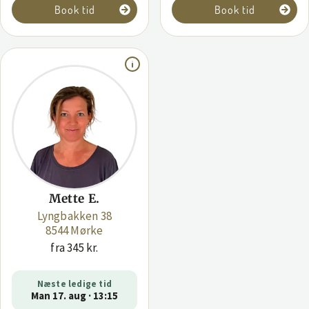
Book tid
Book tid
Mette E.
Lyngbakken 38
8544 Mørke
fra 345 kr.
Næste ledige tid
Man 17. aug · 13:15