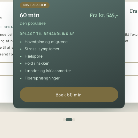
MEST POPULÆR
n
90 min
Fra kr. 295,-
Fra 
60 min
Fra kr. 545,-
e
Den luksuriøse
Den populære
IL BEHANDLING AF
OPLAGT TIL BEHANDLING AF
OPLAGT TIL BEHANDLING AF
nde behandling
Helkropsmassage med et specifikt foku
ing af nakke og skuldre
Behandling af flere problematikker
Hovedpine og migræne
 til at sænke stressniveauet
Tilbagevendende smerter
Stress-symptomer
reret fokus på specifik skade
Forebyggende og restituerende
Hælspore
Hold i nakken
Book 30 min
Book 90 min
Lænde- og iskiassmerter
Fibersprængninger
Book 60 min