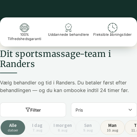
100%
Uddannede behandlere
Fleksible åbningstider
Tilfredshedsgaranti
Dit sportsmassage-team i
Randers
Vælg behandler og tid i Randers. Du betaler først efter
behandlingen — og du kan ombooke indtil 24 timer før.
Filter
Alle
I dag
I morgen
Søn
Man
T
datoer
7. aug
8. aug
9. aug
10. aug
11.