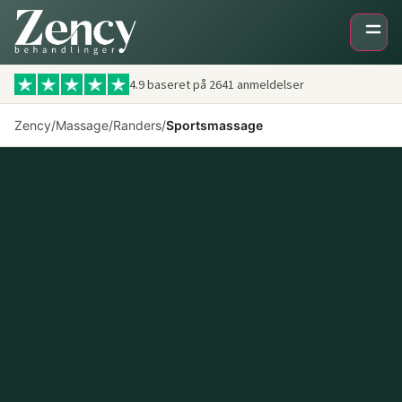
4.9 baseret på
2641
anmeldelser
Zency
/
Massage
/
Randers
/
Sportsmassage