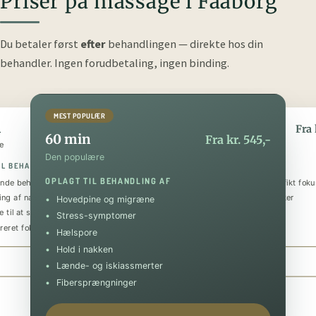
Priser på massage i Faaborg
Du betaler først
efter
behandlingen — direkte hos din
behandler.
Ingen forudbetaling, ingen binding.
MEST POPULÆR
n
90 min
Fra kr. 295,-
Fra 
60 min
Fra kr. 545,-
e
Den luksuriøse
Den populære
IL BEHANDLING AF
OPLAGT TIL BEHANDLING AF
OPLAGT TIL BEHANDLING AF
nde behandling
Helkropsmassage med et specifikt foku
ing af nakke og skuldre
Behandling af flere problematikker
Hovedpine og migræne
 til at sænke stressniveauet
Tilbagevendende smerter
Stress-symptomer
reret fokus på specifik skade
Forebyggende og restituerende
Hælspore
Hold i nakken
Book 30 min
Book 90 min
Lænde- og iskiassmerter
Fibersprængninger