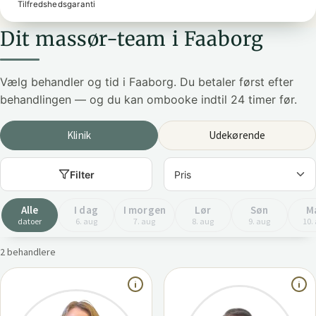
Tilfredshedsgaranti
Dit massør-team i Faaborg
Vælg behandler og tid i Faaborg. Du betaler først efter
behandlingen — og du kan ombooke indtil 24 timer før.
Klinik
Udekørende
Filter
Alle
I dag
I morgen
Lør
Søn
M
datoer
6. aug
7. aug
8. aug
9. aug
10.
2 behandlere