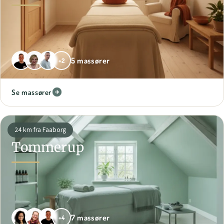
5 massører
+2
Se massører
24 km fra Faaborg
Tommerup
7 massører
+4