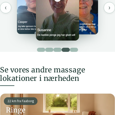
‹
›
Se vores andre massage
lokationer i nærheden
22 km fra Faaborg
Ringe