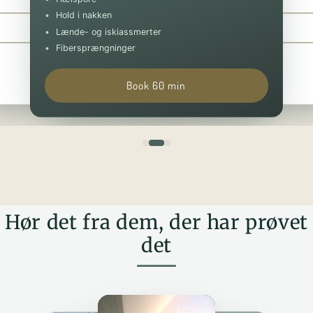
Hold i nakken
Book 30 min
Book 90 min
Lænde- og iskiassmerter
Fibersprængninger
Book 60 min
Hør det fra dem, der har prøvet
det