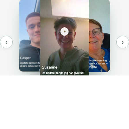
‹
›
Din genvej til bedre
performance med