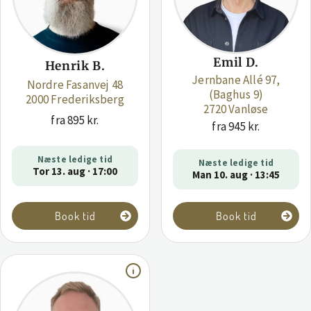
Emil D.
Henrik B.
Jernbane Allé 97,
Nordre Fasanvej 48
(Baghus 9)
2000 Frederiksberg
2720 Vanløse
fra 895 kr.
fra 945 kr.
Næste ledige tid
Næste ledige tid
Tor 13. aug · 17:00
Man 10. aug · 13:45
Book tid
Book tid