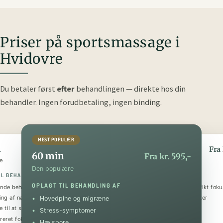
Priser på sportsmassage i
Hvidovre
Du betaler først
efter
behandlingen — direkte hos din
behandler.
Ingen forudbetaling, ingen binding.
MEST POPULÆR
n
90 min
Fra kr. 395,-
Fra 
60 min
Fra kr. 595,-
e
Den luksuriøse
Den populære
IL BEHANDLING AF
OPLAGT TIL BEHANDLING AF
OPLAGT TIL BEHANDLING AF
nde behandling
Helkropsmassage med et specifikt foku
ing af nakke og skuldre
Behandling af flere problematikker
Hovedpine og migræne
 til at sænke stressniveauet
Tilbagevendende smerter
Stress-symptomer
reret fokus på specifik skade
Forebyggende og restituerende
Hælspore