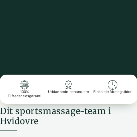
100%
Uddannede behandlere
Fleksible åbningstider
Tilfredshedsgaranti
Dit sportsmassage-team i
Hvidovre