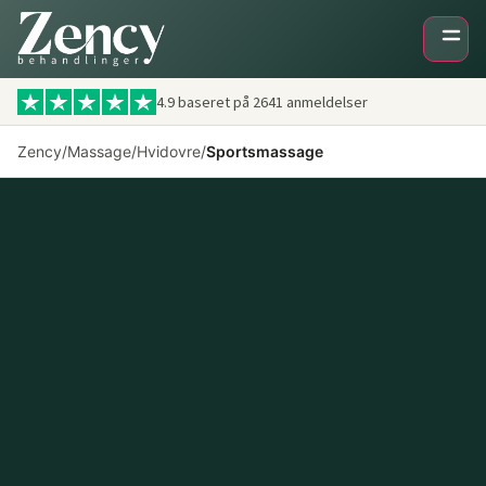
4.9 baseret på
2641
anmeldelser
Zency
/
Massage
/
Hvidovre
/
Sportsmassage