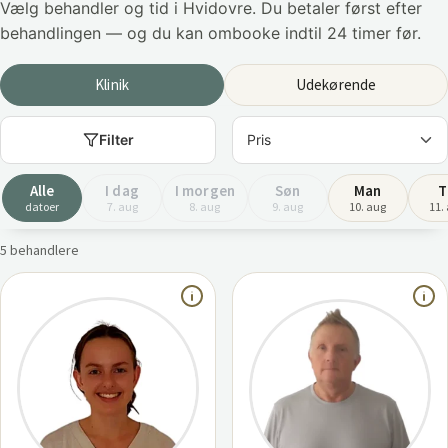
Vælg behandler og tid i Hvidovre. Du betaler først efter
behandlingen — og du kan ombooke indtil 24 timer før.
Klinik
Udekørende
Filter
Alle
I dag
I morgen
Søn
Man
T
datoer
7. aug
8. aug
9. aug
10. aug
11.
5 behandlere