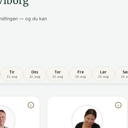
Viborg
handlingen — og du kan
Tir
Ons
Tor
Fre
Lør
Sø
11. aug
12. aug
13. aug
14. aug
15. aug
16. 