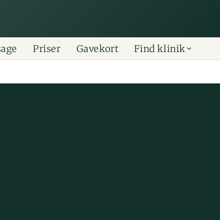
sage
Priser
Gavekort
Find klinik