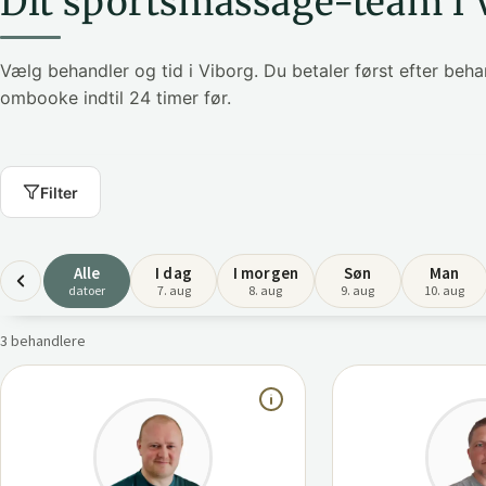
Dit sportsmassage-team i 
Vælg behandler og tid i Viborg. Du betaler først efter be
ombooke indtil 24 timer før.
Filter
Alle
I dag
I morgen
Søn
Man
datoer
7. aug
8. aug
9. aug
10. aug
3 behandlere