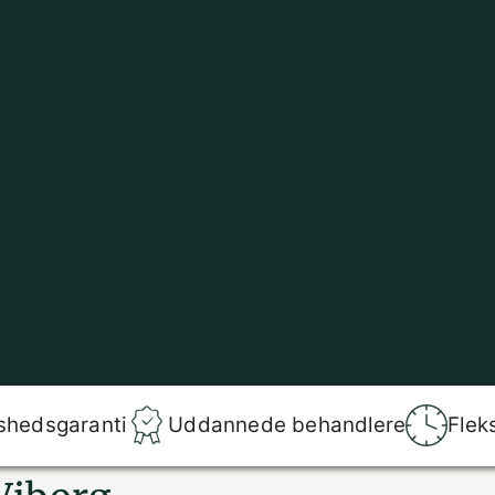
shedsgaranti
Uddannede behandlere
Flek