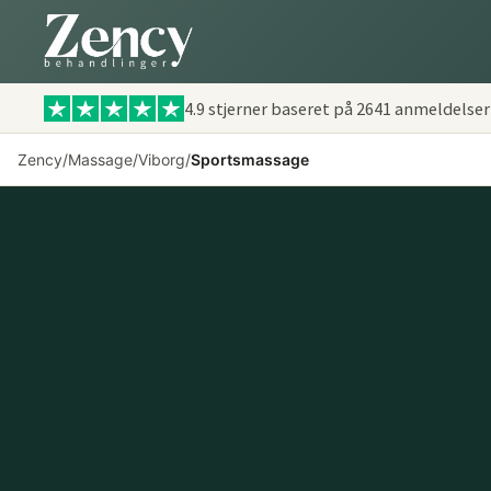
4.9 stjerner baseret på
2641
anmeldelser
Zency
/
Massage
/
Viborg
/
Sportsmassage