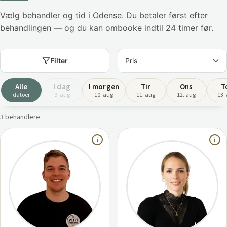
Vælg behandler og tid i Odense. Du betaler først efter
behandlingen — og du kan ombooke indtil 24 timer før.
Filter
Alle
I dag
I morgen
Tir
Ons
T
datoer
9. aug
10. aug
11. aug
12. aug
13.
3 behandlere