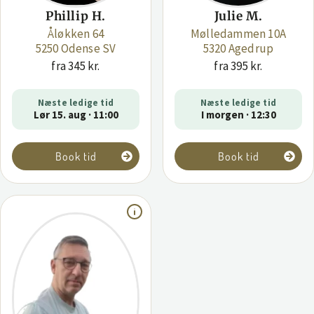
Phillip H.
Julie M.
Åløkken 64
Mølledammen 10A
5250 Odense SV
5320 Agedrup
fra 345 kr.
fra 395 kr.
Næste ledige tid
Næste ledige tid
Lør 15. aug · 11:00
I morgen · 12:30
Book tid
Book tid