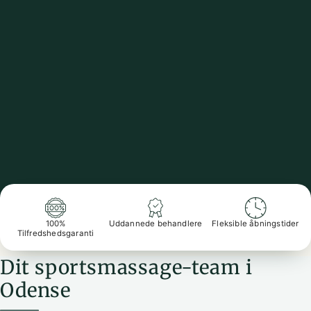
100%
Uddannede behandlere
Fleksible åbningstider
Tilfredshedsgaranti
Dit sportsmassage-team i
Odense