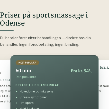
Priser på sportsmassage i
Odense
Du betaler først
efter
behandlingen — direkte hos din
behandler.
Ingen forudbetaling, ingen binding.
MEST POPULÆR
n
90 min
Fra kr. 345,-
Fra k
60 min
Fra kr. 545,-
e
Den luksuriøse
Den populære
IL BEHANDLING AF
OPLAGT TIL BEHANDLING AF
OPLAGT TIL BEHANDLING AF
nde behandling
Helkropsmassage med et specifikt foku
ing af nakke og skuldre
Behandling af flere problematikker
Hovedpine og migræne
 til at sænke stressniveauet
Tilbagevendende smerter
Stress-symptomer
reret fokus på specifik skade
Forebyggende og restituerende
Hælspore
Hold i nakken