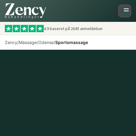
Videre
til
indhold
4.9 baseret på
2645
anmeldelser
Zency
/
Massage
/
Odense
/
Sportsmassage