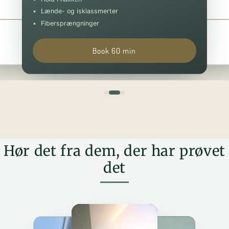
Book 30 min
Book 90 min
Lænde- og iskiassmerter
Fibersprængninger
Book 60 min
Hør det fra dem, der har prøvet
det