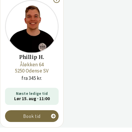
Phillip H.
Åløkken 64
5250 Odense SV
fra 345 kr.
Næste ledige tid
Lør 15. aug · 11:00
Book tid