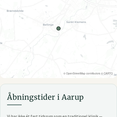
©
OpenStreetMap
contributors ©
CARTO
Åbningstider i Aarup
Vi har ikke ét fast tidsrum som en traditionel klinik —