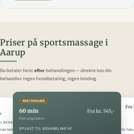
Priser på sportsmassage i
Aarup
Du betaler først
efter
behandlingen — direkte hos din
behandler.
Ingen forudbetaling, ingen binding.
MEST POPULÆR
n
90 min
Fra kr. 345,-
Fra 
60 min
Fra kr. 545,-
e
Den luksuriøse
Den populære
IL BEHANDLING AF
OPLAGT TIL BEHANDLING AF
OPLAGT TIL BEHANDLING AF
nde behandling
Helkropsmassage med et specifikt foku