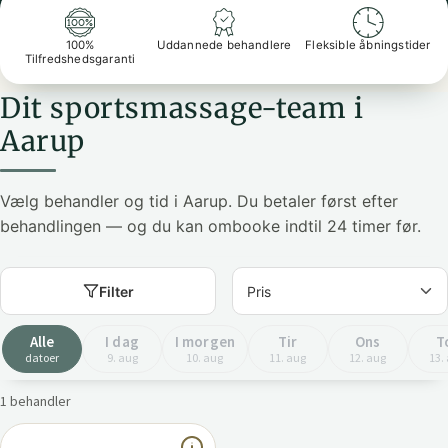
100%
Uddannede behandlere
Fleksible åbningstider
Tilfredshedsgaranti
Dit sportsmassage-team i
Aarup
Vælg behandler og tid i Aarup. Du betaler først efter
behandlingen — og du kan ombooke indtil 24 timer før.
Filter
Alle
I dag
I morgen
Tir
Ons
T
datoer
9. aug
10. aug
11. aug
12. aug
13.
1 behandler