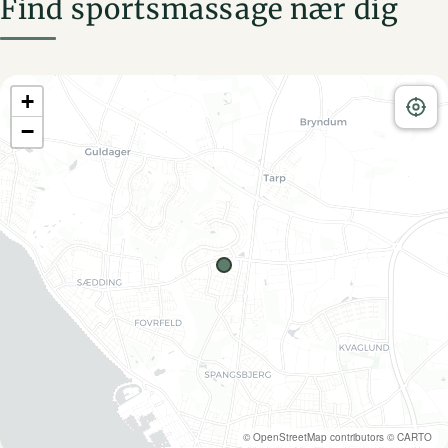
Find sportsmassage nær dig
+
−
©
OpenStreetMap
contributors ©
CARTO