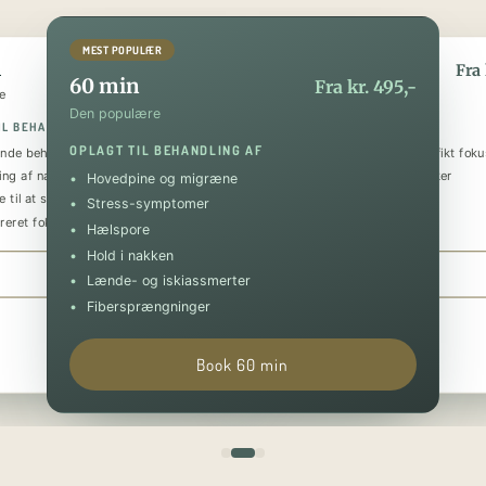
MEST POPULÆR
n
90 min
Fra kr. 295,-
Fra 
60 min
Fra kr. 495,-
e
Den luksuriøse
Den populære
IL BEHANDLING AF
OPLAGT TIL BEHANDLING AF
OPLAGT TIL BEHANDLING AF
nde behandling
Helkropsmassage med et specifikt foku
ing af nakke og skuldre
Behandling af flere problematikker
Hovedpine og migræne
 til at sænke stressniveauet
Tilbagevendende smerter
Stress-symptomer
reret fokus på specifik skade
Forebyggende og restituerende
Hælspore
Hold i nakken
Book 30 min
Book 90 min
Lænde- og iskiassmerter
Fibersprængninger
Book 60 min