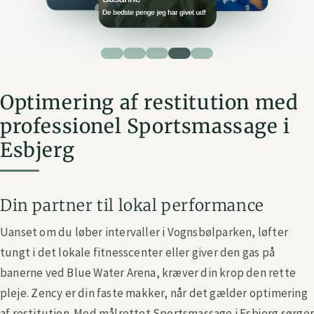
Optimering af restitution med
professionel Sportsmassage i
Esbjerg
Din partner til lokal performance
Uanset om du løber intervaller i Vognsbølparken, løfter
tungt i det lokale fitnesscenter eller giver den gas på
banerne ved Blue Water Arena, kræver din krop den rette
pleje. Zency er din faste makker, når det gælder optimering
af restitution. Med målrettet Sportsmassage i Esbjerg sørge