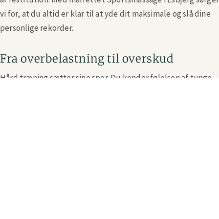
vi for, at du altid er klar til at yde dit maksimale og slå dine
personlige rekorder.
Fra overbelastning til overskud
Hård træning sætter sine spor. Du kender følelsen af tunge
ben, nedsat bevægelighed og ophobet træthed, der
trækker tempoet ud af dit næste pas. Her handler det ikke
om at slappe af, men om at få kroppen hurtigt tilbage i
arbejdstøjet. Med en effektiv Sportsmassage i Esbjerg tager
vi fat om problemet, før det bliver til en skade. En
professionel performance behandling frigør spændingerne,
så du kan skifte overbelastning ud med fysisk overskud og
bevare dit høje niveau uge efter uge.