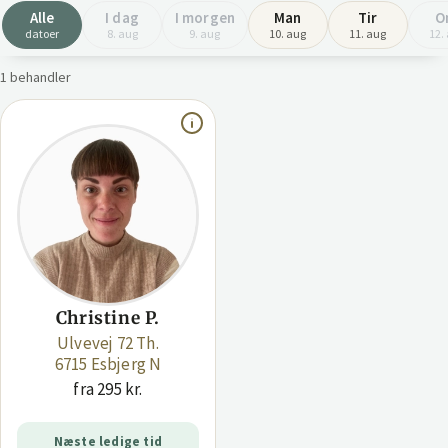
Alle
I dag
I morgen
Man
Tir
O
datoer
8. aug
9. aug
10. aug
11. aug
12.
1 behandler
Christine P.
Ulvevej 72 Th.
6715 Esbjerg N
fra 295 kr.
Næste ledige tid