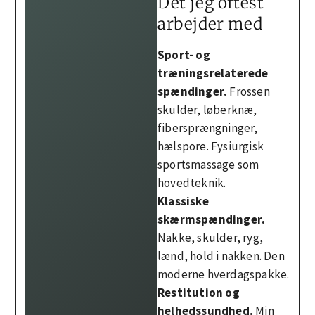
Det jeg oftest
arbejder med
Sport- og
træningsrelaterede
spændinger.
Frossen
skulder, løberknæ,
fibersprængninger,
hælspore. Fysiurgisk
sportsmassage som
hovedteknik.
Klassiske
skærmspændinger.
Nakke, skulder, ryg,
lænd, hold i nakken. Den
moderne hverdagspakke.
Restitution og
helhedssundhed.
Min