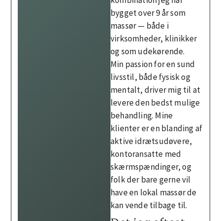
bygget over 9 år som
massør — både i
virksomheder, klinikker
og som udekørende.
Min passion for en sund
livsstil, både fysisk og
mentalt, driver mig til at
levere den bedst mulige
behandling. Mine
klienter er en blanding af
aktive idrætsudøvere,
kontoransatte med
skærmspændinger, og
folk der bare gerne vil
have en lokal massør de
kan vende tilbage til.