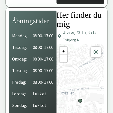
Her finder du
Åbningstider
mig
Ulvevej 72 Th., 6715
Behandleren har ikke
Mandag:
08:00
- 17:00
angivet sine
Esbjerg N
åbningstider endnu.
Tirsdag:
08:00
- 17:00
+
−
Onsdag:
08:00
- 17:00
Torsdag:
08:00
- 17:00
Fredag:
08:00
- 17:00
Lørdag:
Lukket
Søndag:
Lukket