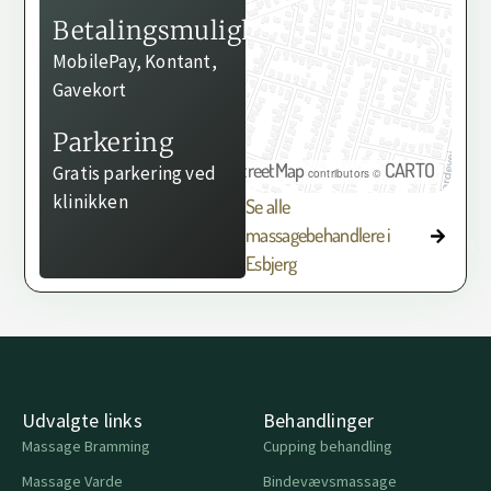
Betalingsmuligheder
MobilePay, Kontant,
Gavekort
Parkering
OpenStreetMap
CARTO
Gratis parkering ved
©
contributors ©
klinikken
Se alle
massagebehandlere i
Esbjerg
Udvalgte links
Behandlinger
Massage Bramming
Cupping behandling
Massage Varde
Bindevævsmassage