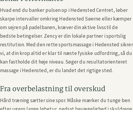
Hvad end du banker pulsen op i Hedensted Centret, løber
skarpe intervaller omkring Hedensted Søerne eller kæmper
om sejren på padelbanen, kræver din aktive livsstil de
bedste betingelser. Zency er din lokale partner i sportslig
restitution. Med den rette sportsmassage i Hedensted sikrer
vi, at din krop altid er klar til næste fysiske udfordring, så du
kan fastholde dit høje niveau. Søger du resultatorienteret
massage i Hedensted, er du landet det rigtige sted.
Fra overbelastning til overskud
Hård træning sætter sine spor. Måske mærker du tunge ben
efter ugens lange løbetur, nedsat bevægelighed i skuldrene
eller en ophobet træthed, der nægter at slippe musklerne.
Du har ikke tid til bare at slappe af – du vil hurtigst muligt