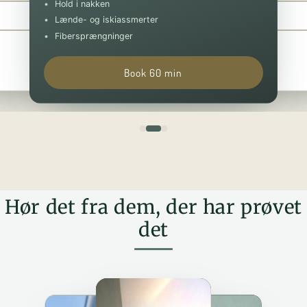
Hold i nakken
Book 30 min
Book 90 min
Lænde- og iskiassmerter
Fibersprængninger
Book 60 min
Hør det fra dem, der har prøvet
det