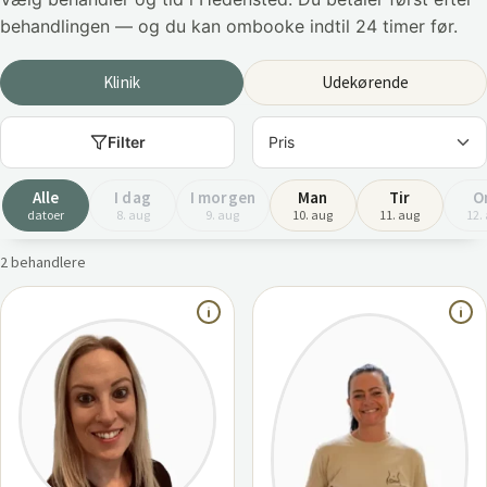
behandlingen — og du kan ombooke indtil 24 timer før.
Klinik
Udekørende
Filter
Alle
I dag
I morgen
Man
Tir
O
datoer
8. aug
9. aug
10. aug
11. aug
12.
2 behandlere