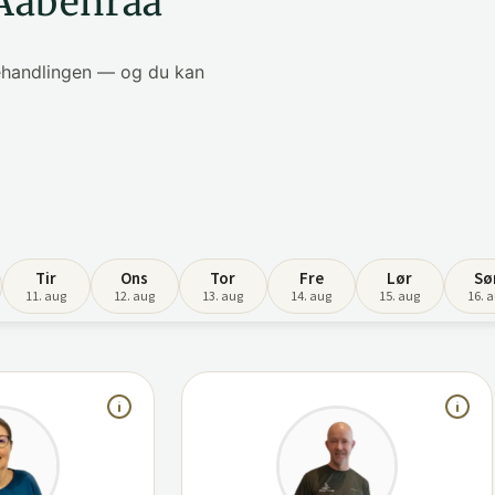
 Aabenraa
behandlingen — og du kan
Tir
Ons
Tor
Fre
Lør
Sø
11. aug
12. aug
13. aug
14. aug
15. aug
16. 