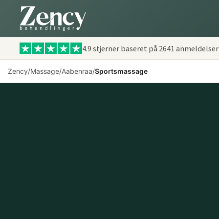
4.9 stjerner baseret på
2641
anmeldelser
Zency
/
Massage
/
Aabenraa
/
Sportsmassage