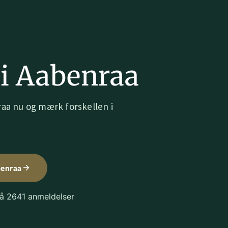
i Aabenraa
raa nu og mærk forskellen i
benraa
på 2641 anmeldelser