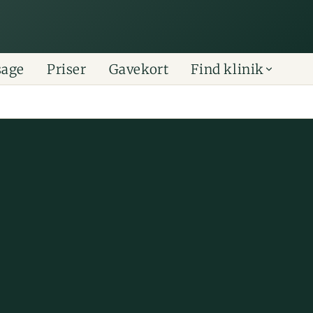
sage
Priser
Gavekort
Find klinik