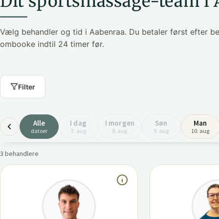
Dit sportsmassage-team i
Vælg behandler og tid i Aabenraa. Du betaler først efter 
ombooke indtil 24 timer før.
Filter
Alle
I dag
I morgen
Søn
Man
datoer
7. aug
8. aug
9. aug
10. aug
3 behandlere