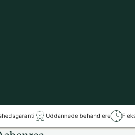
shedsgaranti
Uddannede behandlere
Flek