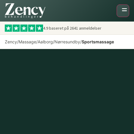
4.9 baseret på
2641
anmeldelser
Zency
/
Massage
/
Aalborg
/
Nørresundby
/
Sportsmassage