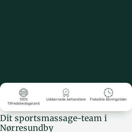
100%
Uddannede behandlere
Fleksible åbningstider
Tilfredshedsgaranti
Dit sportsmassage-team i
Nørresundby