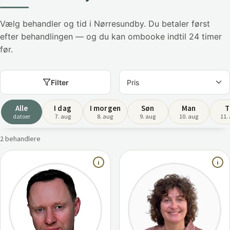
Vælg behandler og tid i Nørresundby. Du betaler først
efter behandlingen — og du kan ombooke indtil 24 timer
før.
Filter
Alle
I dag
I morgen
Søn
Man
T
datoer
7. aug
8. aug
9. aug
10. aug
11.
2 behandlere