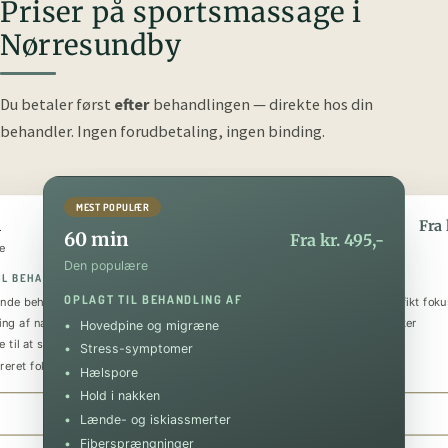
Priser på sportsmassage i
Nørresundby
Du betaler først
efter
behandlingen — direkte hos din
behandler.
Ingen forudbetaling, ingen binding.
MEST POPULÆR
n
90 min
Fra kr. 345,-
Fra 
60 min
Fra kr. 495,-
e
Den luksuriøse
Den populære
IL BEHANDLING AF
OPLAGT TIL BEHANDLING AF
OPLAGT TIL BEHANDLING AF
nde behandling
Helkropsmassage med et specifikt foku
ing af nakke og skuldre
Behandling af flere problematikker
Hovedpine og migræne
 til at sænke stressniveauet
Tilbagevendende smerter
Stress-symptomer
reret fokus på specifik skade
Forebyggende og restituerende
Hælspore
Hold i nakken
Book 30 min
Book 90 min
Lænde- og iskiassmerter
Fibersprængninger