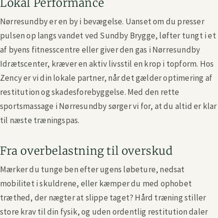
Lokal Performance
Nørresundby er en by i bevægelse. Uanset om du presser
pulsen op langs vandet ved Sundby Brygge, løfter tungt i et
af byens fitnesscentre eller giver den gas i Nørresundby
Idrætscenter, kræver en aktiv livsstil en krop i topform. Hos
Zency er vi din lokale partner, når det gælder optimering af
restitution og skadesforebyggelse. Med den rette
sportsmassage i Nørresundby sørger vi for, at du altid er klar
til næste træningspas.
Fra overbelastning til overskud
Mærker du tunge ben efter ugens løbeture, nedsat
mobilitet i skuldrene, eller kæmper du med ophobet
træthed, der nægter at slippe taget? Hård træning stiller
store krav til din fysik, og uden ordentlig restitution daler