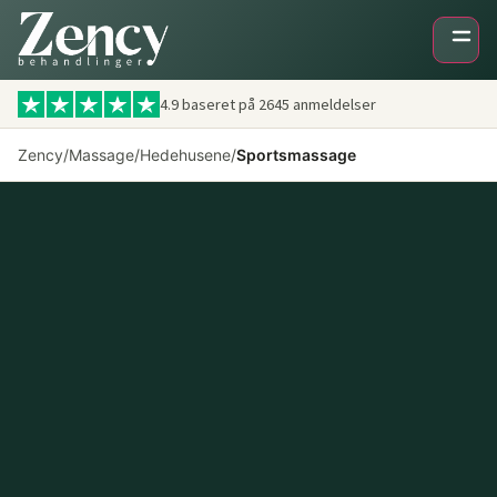
Videre
til
indhold
4.9 baseret på
2645
anmeldelser
Zency
/
Massage
/
Hedehusene
/
Sportsmassage