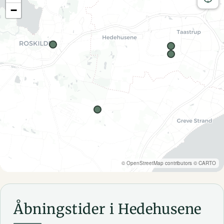
−
©
OpenStreetMap
contributors ©
CARTO
Åbningstider i Hedehusene