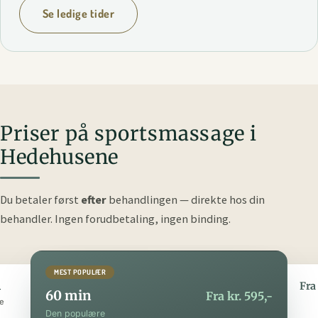
Se ledige tider
Priser på sportsmassage i
Hedehusene
Du betaler først
efter
behandlingen — direkte hos din
behandler.
Ingen forudbetaling, ingen binding.
MEST POPULÆR
n
90 min
Fra kr. 295,-
Fra 
60 min
Fra kr. 595,-
e
Den luksuriøse
Den populære