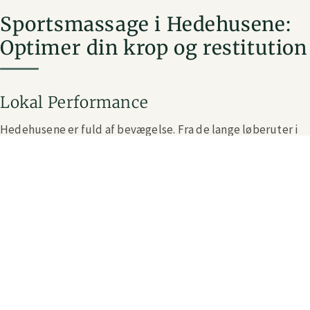
Sportsmassage i Hedehusene:
Optimer din krop og restitution
Lokal Performance
Hedehusene er fuld af bevægelse. Fra de lange løberuter i
Naturpark Hedeland til styrketræningen i det lokale
fitnesscenter. Når du presser din krop, kræver det effektiv
restitution. Zency er din lokale partner inden for
performance behandling. Vi hjælper dig med at nå dine mål
med den rette sportsmassage i Hedehusene. Uanset om du
træner til et løb eller giver den gas i den lokale
idrætsforening, holder vi dig kørende.