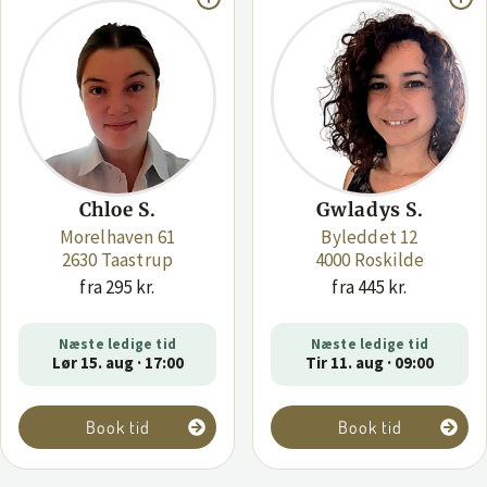
Chloe S.
Gwladys S.
Morelhaven 61
Byleddet 12
2630 Taastrup
4000 Roskilde
fra 295 kr.
fra 445 kr.
Næste ledige tid
Næste ledige tid
Lør 15. aug · 17:00
Tir 11. aug · 09:00
Book tid
Book tid