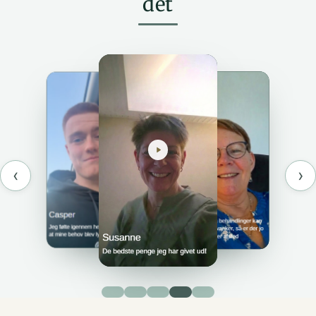
det
‹
›