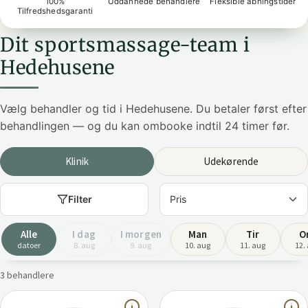
100%
Uddannede behandlere
Fleksible åbningstider
Tilfredshedsgaranti
Dit sportsmassage-team i
Hedehusene
Vælg behandler og tid i Hedehusene. Du betaler først efter
behandlingen — og du kan ombooke indtil 24 timer før.
Klinik
Udekørende
Filter
Alle
I dag
I morgen
Man
Tir
O
datoer
8. aug
9. aug
10. aug
11. aug
12.
3 behandlere