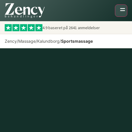
4.9 baseret på
2641
anmeldelser
Zency
/
Massage
/
Kalundborg
/
Sportsmassage