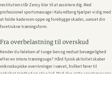
restitution står Zency klar til at assistere dig. Med
professionel sportsmassage i Kalundborg hjælper vi dig med
at holde kadencen oppe og forebygge skader, uanset din
foretrukne træningsform.
Fra overbelastning til overskud
Kender du følelsen af tunge ben og nedsat bevægelighed
efter en intens træningsuge? Hård fysisk aktivitet skaber
mikroskopiske overrivninger i vævet, hvilket fører til
ophobet træthed og stive led. Med den rette sportsmassage
i Kalundborg får du ikke bare en passiv pause på briksen. Du
får en målrettet performance behandling, der effektivt
nedbryder spændinger og arvæv. Vores fokus er knivskarpt:
Du skal hurtigere tilbage i træningstøjet og præstere bedre.
Det handler om mærkbare resultater og maksimal parathed