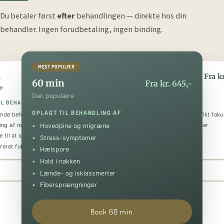
Du betaler først
efter
behandlingen — direkte hos din
behandler.
Ingen forudbetaling, ingen binding.
MEST POPULÆR
n
90 min
Fra kr. 345,-
Fra kr
60 min
Fra kr. 645,-
e
Den luksuriøse
Den populære
IL BEHANDLING AF
OPLAGT TIL BEHANDLING AF
OPLAGT TIL BEHANDLING AF
nde behandling
Helkropsmassage med et specifikt foku
ing af nakke og skuldre
Behandling af flere problematikker
Hovedpine og migræne
 til at sænke stressniveauet
Tilbagevendende smerter
Stress-symptomer
reret fokus på specifik skade
Forebyggende og restituerende
Hælspore
Hold i nakken
Book 30 min
Book 90 min
Lænde- og iskiassmerter
Fibersprængninger
Book 60 min