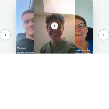
‹
›
Få Professionel Sportsmassage
i Brønshøj