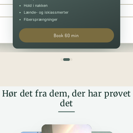
Hold i nakken
Book 30 min
Book 90 min
Lænde- og iskiassmerter
Fibersprængninger
Book 60 min
Hør det fra dem, der har prøvet
det