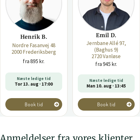
Emil D.
Henrik B.
Jernbane Allé 97,
Nordre Fasanvej 48
(Baghus 9)
2000 Frederiksberg
2720 Vanløse
fra 895 kr.
fra 945 kr.
Næste ledige tid
Næste ledige tid
Tor 13. aug · 17:00
Man 10. aug · 13:45
Book tid
Book tid
Anmeldelser fra vores klienter