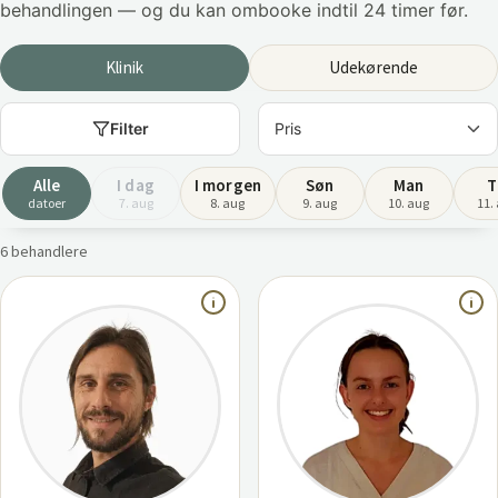
behandlingen — og du kan ombooke indtil 24 timer før.
Klinik
Udekørende
Filter
Alle
I dag
I morgen
Søn
Man
T
datoer
7. aug
8. aug
9. aug
10. aug
11.
6 behandlere