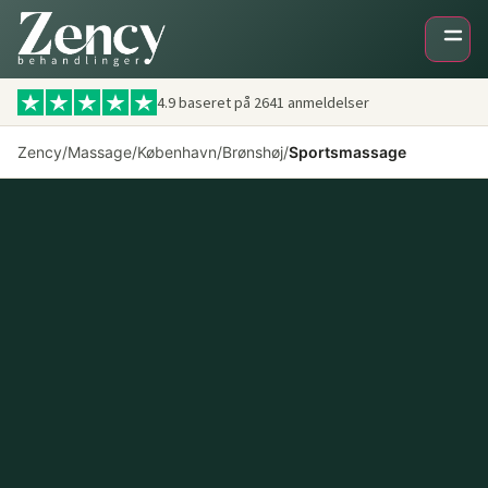
4.9 baseret på
2641
anmeldelser
Zency
/
Massage
/
København
/
Brønshøj
/
Sportsmassage