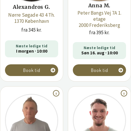
Anna M.
Alexandros G.
Peter Bangs Vej 7A 1.
Nørre Søgade 43 4 Th.
etage
1370 København
2000 Frederiksberg
fra 345 kr.
fra 395 kr.
Næste ledige tid
Næste ledige tid
I morgen · 10:00
Søn 16. aug · 10:00
Book tid
Book tid