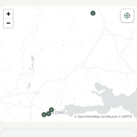
+
−
©
OpenStreetMap
contributors ©
CARTO