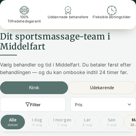
100%
Uddannede behandlere
Fleksible åbningstider
Tilfredshedsgaranti
Dit sportsmassage-team i
Middelfart
Vælg behandler og tid i Middelfart. Du betaler først efter
behandlingen — og du kan ombooke indtil 24 timer før.
Klinik
Udekørende
Filter
Alle
I dag
I morgen
Lør
Søn
M
datoer
6. aug
7. aug
8. aug
9. aug
10.