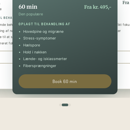
n
90 min
Fra kr. 295,-
Fra 
60 min
Fra kr. 495,-
e
Den luksuriøse
Den populære
IL BEHANDLING AF
OPLAGT TIL BEHANDLING AF
OPLAGT TIL BEHANDLING AF
nde behandling
Helkropsmassage med et specifikt foku
ing af nakke og skuldre
Behandling af flere problematikker
Hovedpine og migræne
 til at sænke stressniveauet
Tilbagevendende smerter
Stress-symptomer
reret fokus på specifik skade
Forebyggende og restituerende
Hælspore
Hold i nakken
Book 30 min
Book 90 min
Lænde- og iskiassmerter
Fibersprængninger
Book 60 min