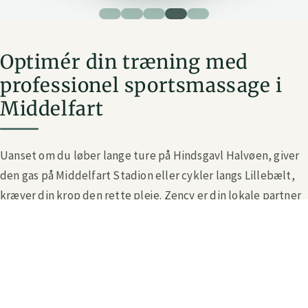
Optimér din træning med
professionel sportsmassage i
Middelfart
Uanset om du løber lange ture på Hindsgavl Halvøen, giver
den gas på Middelfart Stadion eller cykler langs Lillebælt,
kræver din krop den rette pleje. Zency er din lokale partner
inden for sportslig restitution. Med målrettet
sportsmassage i Middelfart hjælper vi dig med at holde
kadencen oppe, så du kan præstere dit bedste hver eneste
dag.