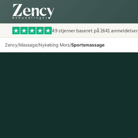
4.9 stjerner baseret på
2641
anmeldelser
Zency
/
Massage
/
Nykøbing Mors
/
Sportsmassage