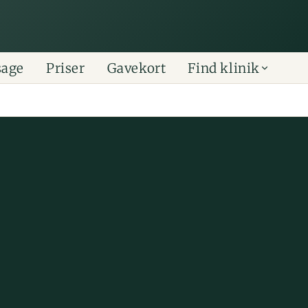
sage
Priser
Gavekort
Find klinik