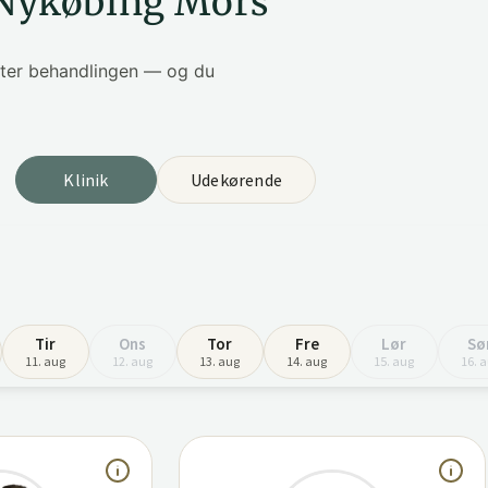
 Nykøbing Mors
efter behandlingen — og du
Klinik
Udekørende
Tir
Ons
Tor
Fre
Lør
Sø
11. aug
12. aug
13. aug
14. aug
15. aug
16. 