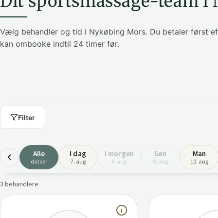
Dit sportsmassage-team i
Vælg behandler og tid i Nykøbing Mors. Du betaler først 
kan ombooke indtil 24 timer før.
Filter
Alle
I dag
I morgen
Søn
Man
datoer
7. aug
8. aug
9. aug
10. aug
3 behandlere