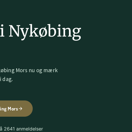
i Nykøbing
s
ykøbing Mors nu og mærk
i dag.
ing Mors
på 2641 anmeldelser