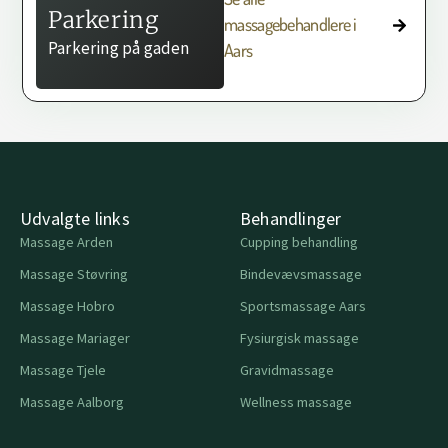
Parkering
massagebehandlere i
Parkering på gaden
Aars
Udvalgte links
Behandlinger
Massage Arden
Cupping behandling
Massage Støvring
Bindevævsmassage
Massage Hobro
Sportsmassage Aars
Massage Mariager
Fysiurgisk massage
Massage Tjele
Gravidmassage
Massage Aalborg
Wellness massage