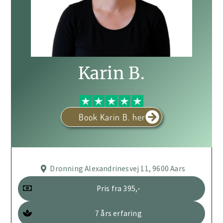
Karin B.
Book Karin B. her
Dronning Alexandrinesvej 11, 9600 Aars
Pris fra 395,-
7 års erfaring