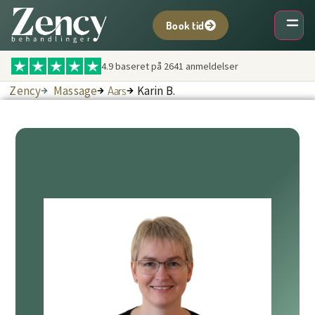
Book tid
4.9 baseret på
2641
anmeldelser
Zency
Massage
Aars
Karin B.