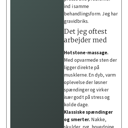
ind i samme
behandlingsform. Jeg har
gravidbriks.
Det jeg oftest
arbejder med
Hotstone-massage.
Med opvarmede sten der
ligger direkte på
musklerne. En dyb, varm
oplevelse der løsner
spændinger og virker
især godt på stress og
kolde dage.
Klassiske spændinger
og smerter.
Nakke,
skulder, ryg, hovedpine.