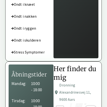
Ondt i knæet
Ondt i nakken
Ondt i ryggen
Ondt i skulderen
Stress Symptomer
Her finder du
Åbningstider
mig
Behandleren har ikke
Mandag:
10:00
Dronning
angivet sine
- 18:00
Alexandrinesvej 11,
åbningstider endnu.
9600 Aars
Tirsdag:
10:00