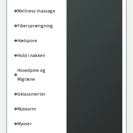
Wellness massage
Fibersprængning
Hælspore
Hold i nakken
Hovedpine og
Migræne
Iskiassmerter
Musearm
Myoser