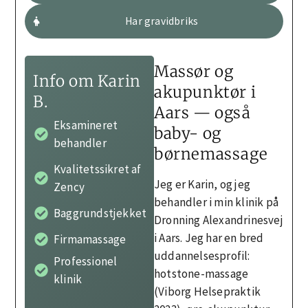
Har gravidbriks
Massør og
Info om Karin
akupunktør i
B.
Aars — også
Eksamineret
baby- og
behandler
børnemassage
Kvalitetssikret af
Jeg er Karin, og jeg
Zency
behandler i min klinik på
Baggrundstjekket
Dronning Alexandrinesvej
i Aars. Jeg har en bred
Firmamassage
uddannelsesprofil:
Professionel
hotstone-massage
klinik
(Viborg Helsepraktik