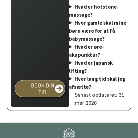
Hvad er hotstone-
massage?
Hvor gamle skal mine
børn være for at få
babymassage?
Hvad er øre-
akupunktur?
Hvad er japansk
lifting?
Hvor lang tid skal jeg
BOOK DIN
afsætte?
TID
Senest opdateret: 31.
mar 2026