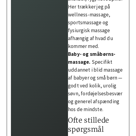
Her trækker jeg på
wellness-massage,
sportsmassage og
fysiurgisk massage
afhængig af hvad du
kommer med.
Baby- og småbørns-
massage.
Specifikt
uddannet i blid massage
af babyer og små børn —
godt ved kolik, urolig
søvn, fordøjelsesbesvær
og generel afspænding
hos de mindste.
Ofte stillede
spørgsmål