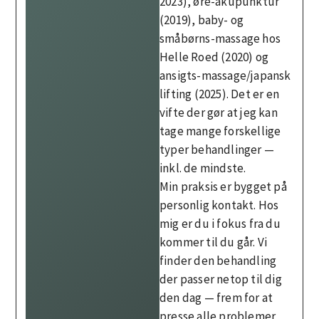
2023), øre-akupunktur
(2019), baby- og
småbørns-massage hos
Helle Roed (2020) og
ansigts-massage/japansk
lifting (2025). Det er en
vifte der gør at jeg kan
tage mange forskellige
typer behandlinger —
inkl. de mindste.
Min praksis er bygget på
personlig kontakt. Hos
mig er du i fokus fra du
kommer til du går. Vi
finder den behandling
der passer netop til dig
den dag — frem for at
presse alle problemer