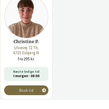
Christine P.
Ulvevej 72 Th.
6715 Esbjerg N
fra 295 kr.
Næste ledige tid
I morgen · 08:00
Book tid