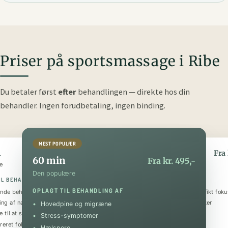
Priser på sportsmassage i Ribe
Du betaler først
efter
behandlingen — direkte hos din
behandler.
Ingen forudbetaling, ingen binding.
MEST POPULÆR
n
90 min
Fra kr. 295,-
Fra 
60 min
Fra kr. 495,-
e
Den luksuriøse
Den populære
IL BEHANDLING AF
OPLAGT TIL BEHANDLING AF
OPLAGT TIL BEHANDLING AF
nde behandling
Helkropsmassage med et specifikt foku
ing af nakke og skuldre
Behandling af flere problematikker
Hovedpine og migræne
 til at sænke stressniveauet
Tilbagevendende smerter
Stress-symptomer
reret fokus på specifik skade
Forebyggende og restituerende
Hælspore