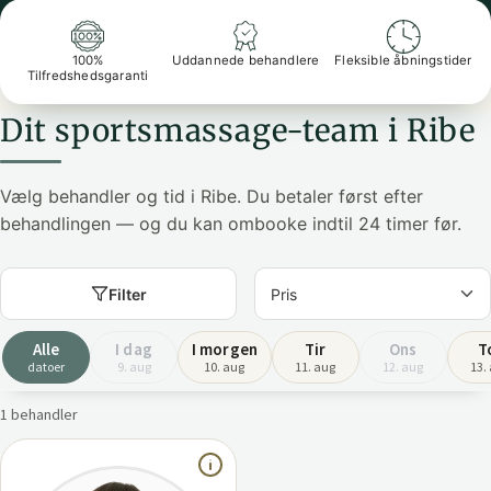
100%
Uddannede behandlere
Fleksible åbningstider
Tilfredshedsgaranti
Dit sportsmassage-team i Ribe
Vælg behandler og tid i Ribe. Du betaler først efter
behandlingen — og du kan ombooke indtil 24 timer før.
Filter
Alle
I dag
I morgen
Tir
Ons
T
datoer
9. aug
10. aug
11. aug
12. aug
13.
1 behandler