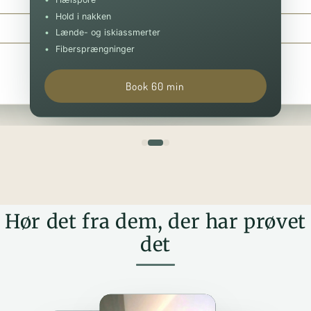
Hold i nakken
Book 30 min
Book 90 min
Lænde- og iskiassmerter
Fibersprængninger
Book 60 min
Hør det fra dem, der har prøvet
det