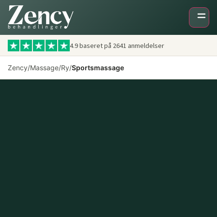
4.9 baseret på
2641
anmeldelser
Zency
/
Massage
/
Ry
/
Sportsmassage