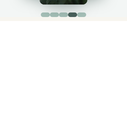
Sportsmassage i Ry: Din genvej
til optimal performance
Din lokale performance-partner i Ry
Presser du pulsen på stierne i Pulsparken, løfter tungt i Ry
Hallerne eller trækker igennem hos Ry Roklub? Ry er en by
fuld af aktivitet, og det kræver en krop i topform. Hos Zency
er vi din professionelle partner, når det gælder sportslig
restitution. Med den rette sportsmassage i Ry sikrer vi, at
din krop er klar til næste mål. Uanset om du søger en
effektiv massage i Ry for at lindre småskavanker eller et fast