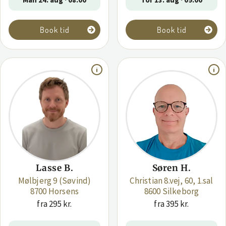
Book tid
Book tid
Lasse B.
Søren H.
Mølbjerg 9 (Søvind)
Christian 8.vej, 60, 1.sal
8700 Horsens
8600 Silkeborg
fra 295 kr.
fra 395 kr.