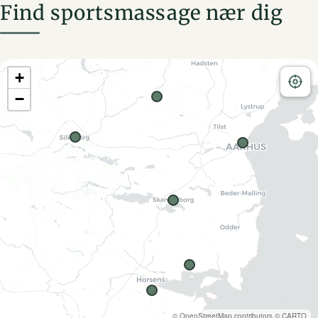
Find sportsmassage nær dig
+
−
©
OpenStreetMap
contributors ©
CARTO