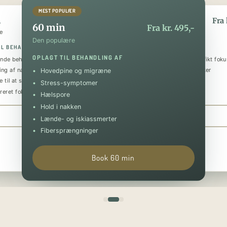
MEST POPULÆR
n
90 min
Fra kr. 295,-
Fra 
60 min
Fra kr. 495,-
e
Den luksuriøse
Den populære
IL BEHANDLING AF
OPLAGT TIL BEHANDLING AF
OPLAGT TIL BEHANDLING AF
nde behandling
Helkropsmassage med et specifikt foku
ing af nakke og skuldre
Behandling af flere problematikker
Hovedpine og migræne
 til at sænke stressniveauet
Tilbagevendende smerter
Stress-symptomer
reret fokus på specifik skade
Forebyggende og restituerende
Hælspore
Hold i nakken
Book 30 min
Book 90 min
Lænde- og iskiassmerter
Fibersprængninger
Book 60 min