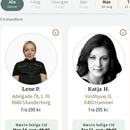
Alle
I dag
I morgen
Søn
Man
T
datoer
7. aug
8. aug
9. aug
10. aug
11.
5 behandlere
Lene P.
Katja H.
Adelgade 78, 1. th.
Voldbyvej 2L
8660 Skanderborg
8450 Hammel
fra 295 kr.
fra 295 kr.
Næste ledige tid
Næste ledige tid
Man 24. aug · 08:00
Tor 13. aug · 09:00