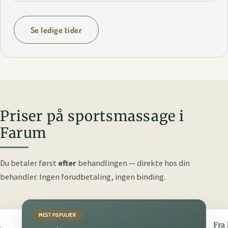
Se ledige tider
Priser på sportsmassage i
Farum
Du betaler først
efter
behandlingen — direkte hos din
behandler.
Ingen forudbetaling, ingen binding.
MEST POPULÆR
n
90 min
Fra kr. 295,-
Fra 