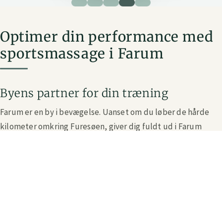
Optimer din performance med
sportsmassage i Farum
Byens partner for din træning
Farum er en by i bevægelse. Uanset om du løber de hårde
kilometer omkring Furesøen, giver dig fuldt ud i Farum
Arena, eller løfter tungt i dit lokale fitnesscenter, kræver
det meget af din krop. Hos Zency er vi din stærke lokale
partner inden for sportslig restitution. Med den rette
sportsmassage i Farum hjælper vi dig med at præstere
optimalt, hver gang du snører skoene.