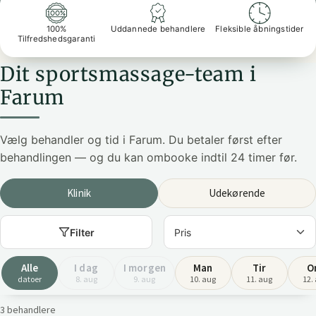
100%
Uddannede behandlere
Fleksible åbningstider
Tilfredshedsgaranti
Dit sportsmassage-team i
Farum
Vælg behandler og tid i Farum. Du betaler først efter
behandlingen — og du kan ombooke indtil 24 timer før.
Klinik
Udekørende
Filter
Alle
I dag
I morgen
Man
Tir
O
datoer
8. aug
9. aug
10. aug
11. aug
12.
3 behandlere