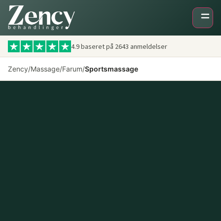
4.9 baseret på
2643
anmeldelser
Zency
/
Massage
/
Farum
/
Sportsmassage