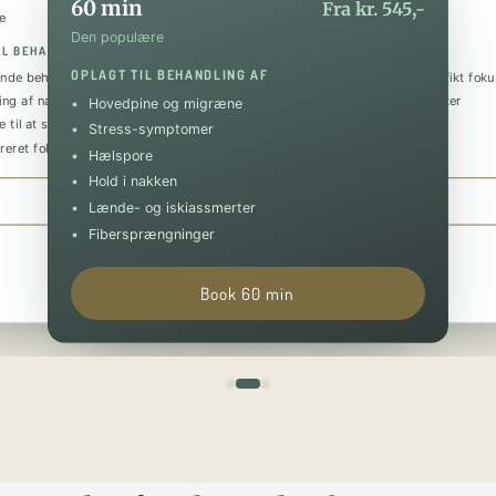
60 min
Fra kr. 545,-
e
Den luksuriøse
Den populære
IL BEHANDLING AF
OPLAGT TIL BEHANDLING AF
OPLAGT TIL BEHANDLING AF
nde behandling
Helkropsmassage med et specifikt foku
ing af nakke og skuldre
Behandling af flere problematikker
Hovedpine og migræne
 til at sænke stressniveauet
Tilbagevendende smerter
Stress-symptomer
reret fokus på specifik skade
Forebyggende og restituerende
Hælspore
Hold i nakken
Book 30 min
Book 90 min
Lænde- og iskiassmerter
Fibersprængninger
Book 60 min