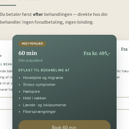
Du betaler først
efter
behandlingen — direkte hos din
behandler.
Ingen forudbetaling, ingen binding.
MEST POPULÆR
n
90 min
Fra kr. 295,-
Fra 
60 min
Fra kr. 495,-
e
Den luksuriøse
Den populære
IL BEHANDLING AF
OPLAGT TIL BEHANDLING AF
OPLAGT TIL BEHANDLING AF
nde behandling
Helkropsmassage med et specifikt foku
ing af nakke og skuldre
Behandling af flere problematikker
Hovedpine og migræne
 til at sænke stressniveauet
Tilbagevendende smerter
Stress-symptomer
reret fokus på specifik skade
Forebyggende og restituerende
Hælspore
Hold i nakken
Book 30 min
Book 90 min
Lænde- og iskiassmerter
Fibersprængninger
Book 60 min