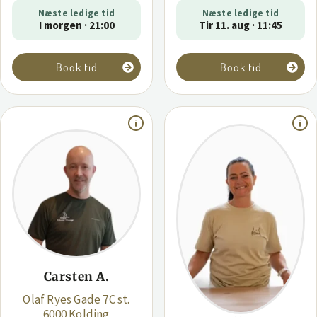
Næste ledige tid
Næste ledige tid
I morgen · 21:00
Tir 11. aug · 11:45
Book tid
Book tid
Carsten A.
Olaf Ryes Gade 7C st.
6000 Kolding