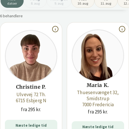
datoer
8. aug
9. aug
10. aug
11. aug
12.
6 behandlere
Maria K.
Christine P.
Thuesenvænget 32,
Ulvevej 72 Th.
Smidstrup
6715 Esbjerg N
7000 Fredericia
fra 295 kr.
fra 295 kr.
Næste ledige tid
Næste ledige tid