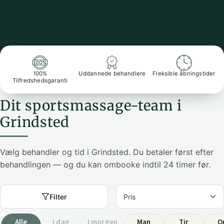
100%
Uddannede behandlere
Fleksible åbningstider
Tilfredshedsgaranti
Dit sportsmassage-team i
Grindsted
Vælg behandler og tid i Grindsted. Du betaler først efter
behandlingen — og du kan ombooke indtil 24 timer før.
Filter
Alle
I dag
I morgen
Man
Tir
O