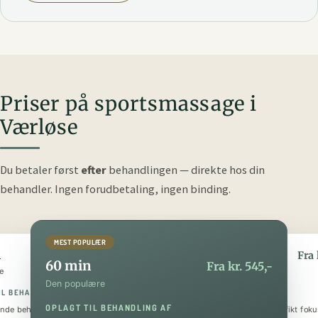
Priser på sportsmassage i
Værløse
Du betaler først
efter
behandlingen — direkte hos din
behandler.
Ingen forudbetaling, ingen binding.
MEST POPULÆR
n
90 min
Fra kr. 295,-
Fra 
60 min
Fra kr. 545,-
e
Den luksuriøse
Den populære
IL BEHANDLING AF
OPLAGT TIL BEHANDLING AF
OPLAGT TIL BEHANDLING AF
nde behandling
Helkropsmassage med et specifikt foku