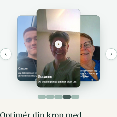
‹
›
Optimér din krop med