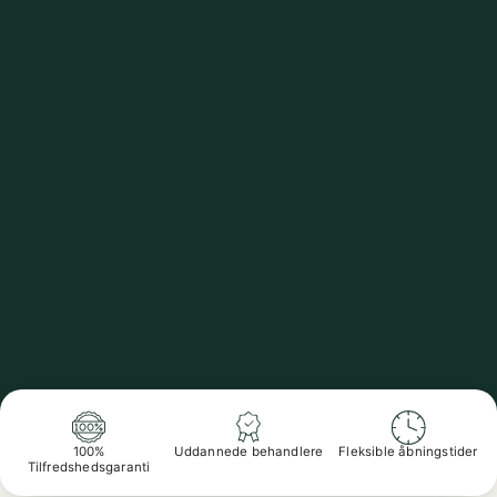
100%
Uddannede behandlere
Fleksible åbningstider
Tilfredshedsgaranti