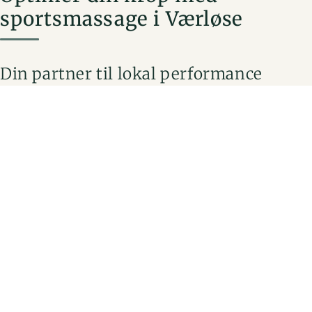
sportsmassage i Værløse
Din partner til lokal performance
Løber du intervaller ved Søndersø? Kører du MTB i
Hareskoven? Eller giver du den gas i Værløsehallerne? Din
krop kræver den bedste pleje. Zency er din faste partner til
sportslig restitution. Med den rette sportsmassage i Værløse
hjælper vi dig med at yde dit absolut bedste, så du kan slå
dine egne rekorder.
Fra overbelastning til overskud
Hård træning koster kræfter. Du kender helt sikkert følelsen
af tunge ben. Du oplever måske nedsat bevægelighed og