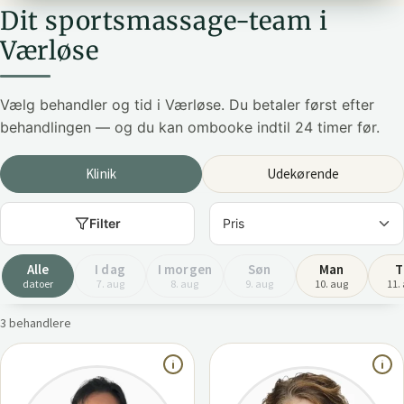
Dit sportsmassage-team i
Værløse
Vælg behandler og tid i Værløse. Du betaler først efter
behandlingen — og du kan ombooke indtil 24 timer før.
Klinik
Udekørende
Filter
Alle
I dag
I morgen
Søn
Man
T
datoer
7. aug
8. aug
9. aug
10. aug
11.
3 behandlere