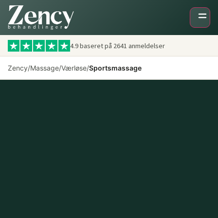
4.9 baseret på
2641
anmeldelser
Zency
/
Massage
/
Værløse
/
Sportsmassage