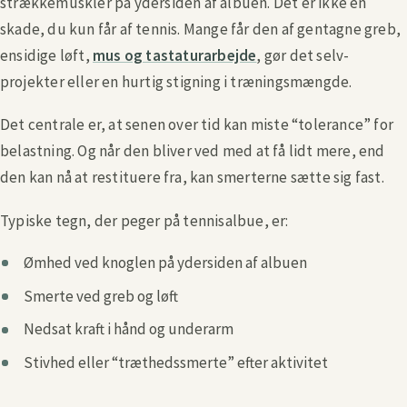
strækkemuskler på ydersiden af albuen. Det er ikke en
skade, du kun får af tennis. Mange får den af gentagne greb,
ensidige løft,
mus og tastaturarbejde
, gør det selv-
projekter eller en hurtig stigning i træningsmængde.
Det centrale er, at senen over tid kan miste “tolerance” for
belastning. Og når den bliver ved med at få lidt mere, end
den kan nå at restituere fra, kan smerterne sætte sig fast.
Typiske tegn, der peger på tennisalbue, er:
Ømhed ved knoglen på ydersiden af albuen
Smerte ved greb og løft
Nedsat kraft i hånd og underarm
Stivhed eller “træthedssmerte” efter aktivitet