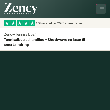
4.9 baseret på
2639
anmeldelser
Zency
/
Tennisalbue
/
Tennisalbue behandling – Shockwave og laser til
smertelindring