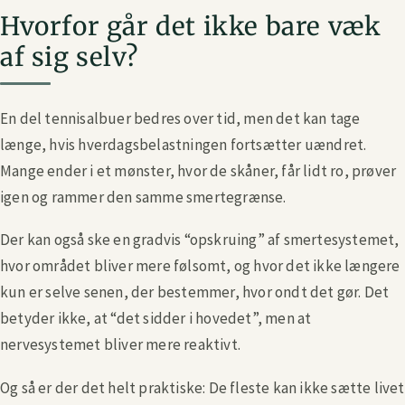
Hvorfor går det ikke bare væk
af sig selv?
En del tennisalbuer bedres over tid, men det kan tage
længe, hvis hverdagsbelastningen fortsætter uændret.
Mange ender i et mønster, hvor de skåner, får lidt ro, prøver
igen og rammer den samme smertegrænse.
Der kan også ske en gradvis “opskruing” af smertesystemet,
hvor området bliver mere følsomt, og hvor det ikke længere
kun er selve senen, der bestemmer, hvor ondt det gør. Det
betyder ikke, at “det sidder i hovedet”, men at
nervesystemet bliver mere reaktivt.
Og så er der det helt praktiske: De fleste kan ikke sætte livet