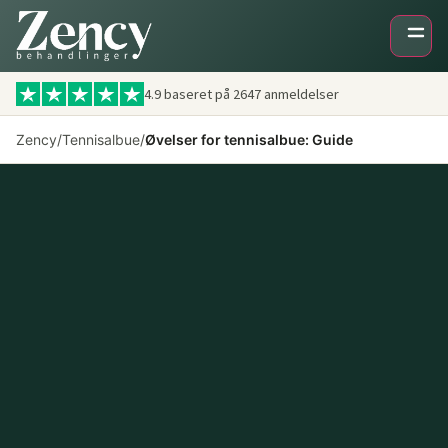
4.9 baseret på
2647
anmeldelser
Zency
/
Tennisalbue
/
Øvelser for tennisalbue: Guide