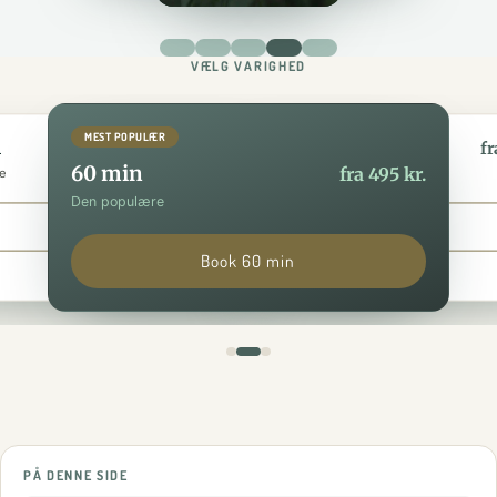
VÆLG VARIGHED
MEST POPULÆR
n
90 min
fra 295 kr.
fr
60 min
fra 495 kr.
e
Den luksuriøse
Den populære
Book 30 min
Book 90 min
Book 60 min
PÅ DENNE SIDE