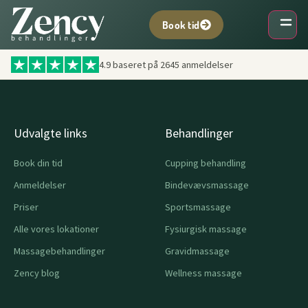
Videre
til
Book tid
indhold
4.9 baseret på
2645
anmeldelser
Udvalgte links
Behandlinger
Book din tid
Cupping behandling
Anmeldelser
Bindevævsmassage
Priser
Sportsmassage
Alle vores lokationer
Fysiurgisk massage
Massagebehandlinger
Gravidmassage
Zency blog
Wellness massage