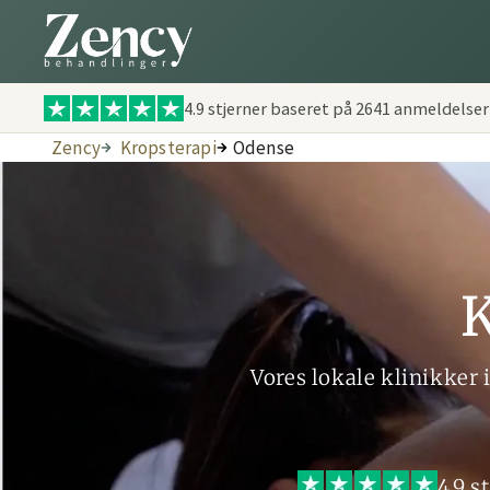
4.9 stjerner baseret på
2641
anmeldelser
Zency
Kropsterapi
Odense
K
Vores lokale klinikker 
4.9 s