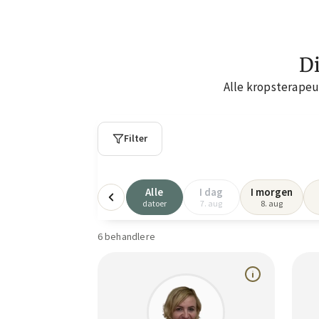
Di
Alle kropsterapeu
Filter
Alle
I dag
I morgen
datoer
7. aug
8. aug
6 behandlere