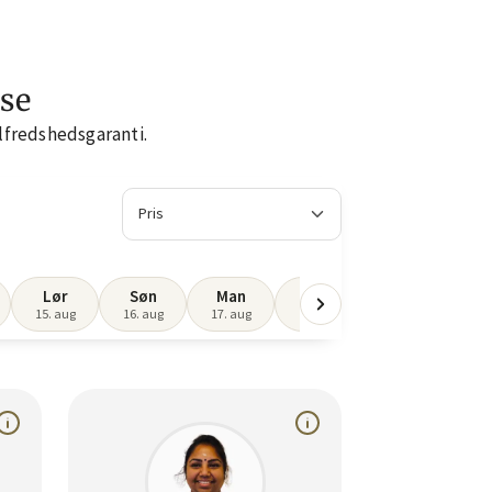
nse
lfredshedsgaranti.
Lør
Søn
Man
Tir
Ons
T
15. aug
16. aug
17. aug
18. aug
19. aug
20.