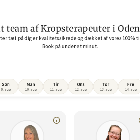
t team af Kropsterapeuter i Ode
ter tæt på dig er kvalitetssikrede og dækket af vores 100% ti
Book på under et minut.
Søn
Man
Tir
Ons
Tor
Fre
9. aug
10. aug
11. aug
12. aug
13. aug
14. aug