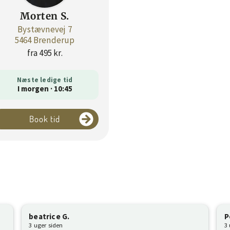
Morten S.
Bystævnevej 7
5464 Brenderup
fra 495 kr.
Næste ledige tid
I morgen · 10:45
Book tid
beatrice G.
P
3 uger siden
3