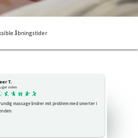
ksible åbningstider
eer T.
 uger siden
rundig massage lindrer mit problem med smerter i
ænden.