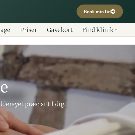
Book min tid
sage
Priser
Gavekort
Find klinik
se
dersyet præcist til dig.