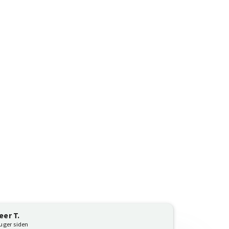
eer T.
 uger siden