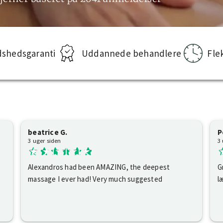
dshedsgaranti
Uddannede behandlere
Fle
beatrice G.
P
3 uger siden
3
Alexandros had been AMAZING, the deepest
G
massage I ever had! Very much suggested
l