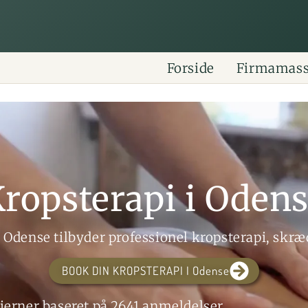
Forside
Firmamas
ropsterapi i Oden
i Odense tilbyder professionel kropsterapi, skræd
BOOK DIN KROPSTERAPI I Odense
tjerner baseret på 2641 anmeldelser