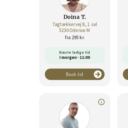
Doina T.
Tagtækkervej 8, 1. sal
5230 Odense M
fra 295 kr.
Næste ledige tid
I morgen · 11:00
Book tid