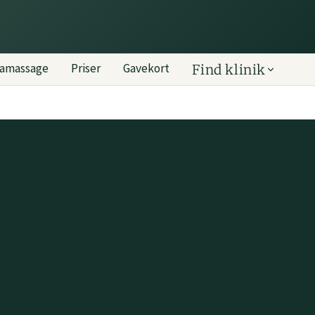
mamassage
Priser
Gavekort
Find klinik