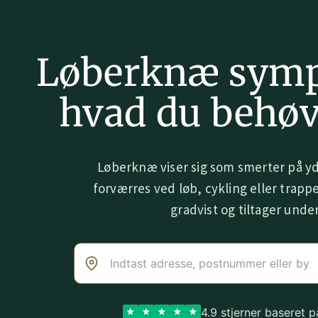
Løberknæ symp
hvad du behøv
Løberknæ viser sig som smerter på y
forværres ved løb, cykling eller trapp
gradvist og tiltager under
4.9 stjerner baseret 