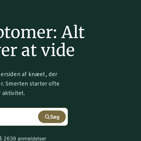
tomer: Alt
er at vide
dersiden af knæet, der
er. Smerten starter ofte
 aktivitet.
Søg
på 2639 anmeldelser