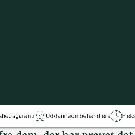
shedsgaranti
Uddannede behandlere
Flek