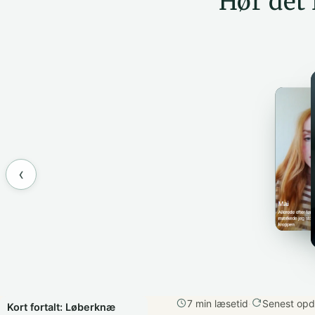
Hør det 
‹
7 min læsetid
·
Senest opd
Kort fortalt: Løberknæ