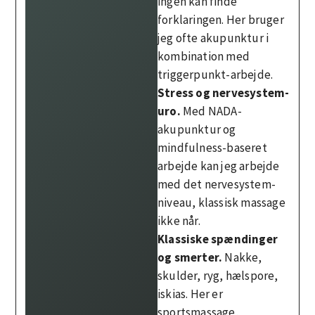
ingen kan finde
forklaringen. Her bruger
jeg ofte akupunktur i
kombination med
triggerpunkt-arbejde.
Stress og nervesystem-
uro.
Med NADA-
akupunktur og
mindfulness-baseret
arbejde kan jeg arbejde
med det nervesystem-
niveau, klassisk massage
ikke når.
Klassiske spændinger
og smerter.
Nakke,
skulder, ryg, hælspore,
iskias. Her er
sportsmassage,