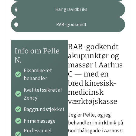
Har gravidbriks
RAB-godkendt
RAB-godkendt
Info om Pelle
akupunktør og
N.
massør i Aarhus
Eksamineret
C — med en
behandler
bred kinesisk-
Kvalitetssikret af
medicinsk
Zency
værktøjskasse
Baggrundstjekket
Jeg er Pelle, og jeg
Firmamassage
behandler i min klinik på
Godthåbsgade i Aarhus C.
Professionel