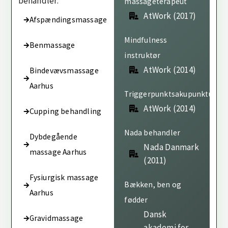
behandler:
massageterapeut
AtWork (2017)
Afspændingsmassage
Mindfulness
Benmassage
instruktør
AtWork (2014)
Bindevævsmassage
Aarhus
Triggerpunktsakupunktur
AtWork (2014)
Cupping behandling
Nada behandler
Dybdegående
Nada Danmark
massage Aarhus
(2011)
Fysiurgisk massage
Bækken, ben og
Aarhus
fødder
Dansk
Gravidmassage
akademi for