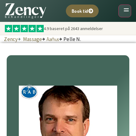
Book tid
4.9 baseret på
2643
anmeldelser
Zency
Massage
Aarhus
Pelle N.