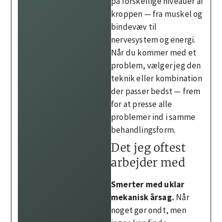
på forskellige niveauer af
kroppen — fra muskel og
bindevæv til
nervesystem og energi.
Når du kommer med et
problem, vælger jeg den
teknik eller kombination
der passer bedst — frem
for at presse alle
problemer ind i samme
behandlingsform.
Det jeg oftest
arbejder med
Smerter med uklar
mekanisk årsag.
Når
noget gør ondt, men