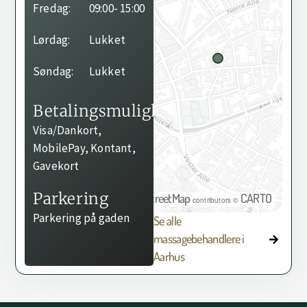
Fredag:
09:00
- 15:00
Lørdag:
Lukket
Søndag:
Lukket
Betalingsmuligheder
Visa/Dankort,
MobilePay, Kontant,
Gavekort
Parkering
OpenStreetMap
CARTO
©
contributors ©
Parkering på gaden
Se alle
massagebehandlere i
Aarhus