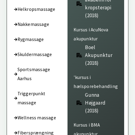
kropsterapi
Helkropsmassage
(2018)
Nakkemassage
Kursus i AcuNova
akupunktur
Rygmassage
Boel
Skuldermassage
Akupunktur
(2018)
Sportsmassage
'kursus i
Aarhus
hælsporebehandling
Triggerpunkt
Gunna
Højgaard
massage
(2018)
Wellness massage
Kursus i BMA
Fibersprængning
akupunktur