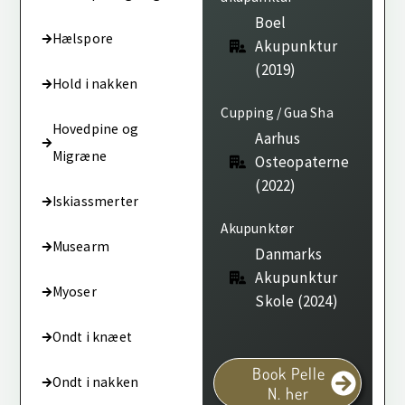
Boel
Hælspore
Akupunktur
(2019)
Hold i nakken
Cupping / Gua Sha
Hovedpine og
Aarhus
Migræne
Osteopaterne
(2022)
Iskiassmerter
Akupunktør
Musearm
Danmarks
Akupunktur
Myoser
Skole (2024)
Ondt i knæet
Book Pelle
Ondt i nakken
N. her