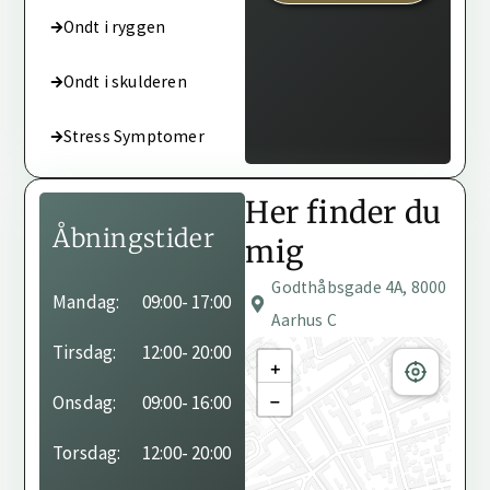
Ondt i ryggen
Ondt i skulderen
Stress Symptomer
Her finder du
Åbningstider
mig
Godthåbsgade 4A, 8000
Behandleren har ikke
Mandag:
09:00
- 17:00
angivet sine
Aarhus C
åbningstider endnu.
Tirsdag:
12:00
- 20:00
+
−
Onsdag:
09:00
- 16:00
Torsdag:
12:00
- 20:00