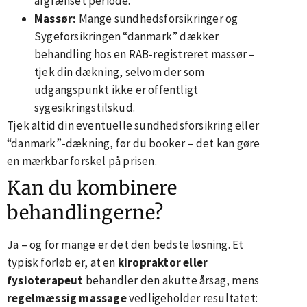
afgrænset periode.
Massør:
Mange sundhedsforsikringer og
Sygeforsikringen “danmark” dækker
behandling hos en RAB-registreret massør –
tjek din dækning, selvom der som
udgangspunkt ikke er offentligt
sygesikringstilskud.
Tjek altid din eventuelle sundhedsforsikring eller
“danmark”-dækning, før du booker – det kan gøre
en mærkbar forskel på prisen.
Kan du kombinere
behandlingerne?
Ja – og for mange er det den bedste løsning. Et
typisk forløb er, at en
kiropraktor eller
fysioterapeut
behandler den akutte årsag, mens
regelmæssig massage
vedligeholder resultatet: