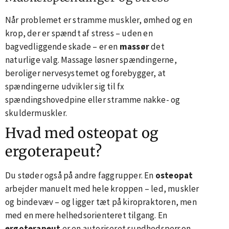
Når problemet er stramme muskler, ømhed og en
krop, der er spændt af stress – uden en
bagvedliggende skade – er en
massør
det
naturlige valg. Massage løsner spændingerne,
beroliger nervesystemet og forebygger, at
spændingerne udvikler sig til fx
spændingshovedpine eller stramme nakke- og
skuldermuskler.
Hvad med osteopat og
ergoterapeut?
Du støder også på andre faggrupper. En
osteopat
arbejder manuelt med hele kroppen – led, muskler
og bindevæv – og ligger tæt på kiropraktoren, men
med en mere helhedsorienteret tilgang. En
ergoterapeut
er en autoriseret sundhedsperson,