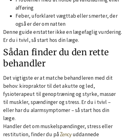
afføring
Feber, uforklaret vægttab eller smerter, der
også er der om natten
Denne guide erstatter ikke en lægefaglig vurdering.
Er du i tvivl, så start hos din læge.
Sådan finder du den rette
behandler
Det vigtigste er at matche behandleren med dit
behov: kiropraktor til det akutte og led,
fysioterapeut til genoptræning og styrke, massør
til muskler, spændinger og stress. Er du i tvivl –
eller har du alarmsymptomer – så start hos din
læge.
Handler det om muskelspændinger, stress eller
Zency
restitution, finder du på
uddannede