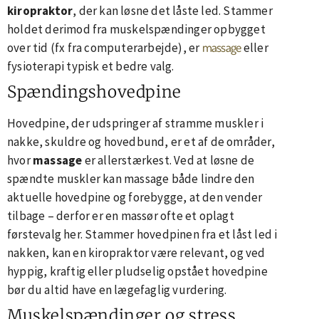
kiropraktor
, der kan løsne det låste led. Stammer
holdet derimod fra muskelspændinger opbygget
massage
over tid (fx fra computerarbejde), er
eller
fysioterapi typisk et bedre valg.
Spændingshovedpine
Hovedpine, der udspringer af stramme muskler i
nakke, skuldre og hovedbund, er et af de områder,
hvor
massage
er allerstærkest. Ved at løsne de
spændte muskler kan massage både lindre den
aktuelle hovedpine og forebygge, at den vender
tilbage – derfor er en massør ofte et oplagt
førstevalg her. Stammer hovedpinen fra et låst led i
nakken, kan en kiropraktor være relevant, og ved
hyppig, kraftig eller pludselig opstået hovedpine
bør du altid have en lægefaglig vurdering.
Muskelspændinger og stress