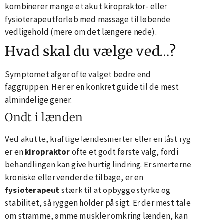
kombinerer mange et akut kiropraktor- eller
fysioterapeutforløb med massage til løbende
vedligehold (mere om det længere nede).
Hvad skal du vælge ved…?
Symptomet afgør ofte valget bedre end
faggruppen. Her er en konkret guide til de mest
almindelige gener.
Ondt i lænden
Ved akutte, kraftige lændesmerter eller en låst ryg
er en
kiropraktor
ofte et godt første valg, fordi
behandlingen kan give hurtig lindring. Er smerterne
kroniske eller vender de tilbage, er en
fysioterapeut
stærk til at opbygge styrke og
stabilitet, så ryggen holder på sigt. Er der mest tale
om stramme, ømme muskler omkring lænden, kan