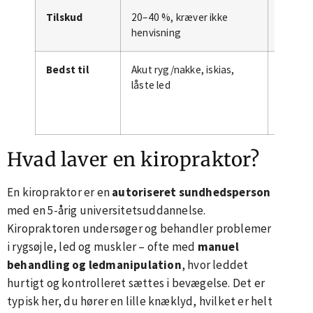
Tilskud
20–40 %, kræver ikke
Ca. 40
henvisning
lægehe
Bedst til
Akut ryg/nakke, iskias,
Genopt
låste led
kronisk
Hvad laver en kiropraktor?
En kiropraktor er en
autoriseret sundhedsperson
med en 5-årig universitetsuddannelse.
Kiropraktoren undersøger og behandler problemer
i rygsøjle, led og muskler – ofte med
manuel
behandling og ledmanipulation
, hvor leddet
hurtigt og kontrolleret sættes i bevægelse. Det er
typisk her, du hører en lille knæklyd, hvilket er helt