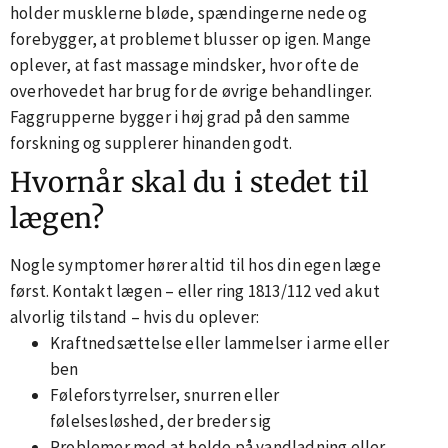
holder musklerne bløde, spændingerne nede og
forebygger, at problemet blusser op igen. Mange
oplever, at fast massage mindsker, hvor ofte de
overhovedet har brug for de øvrige behandlinger.
Faggrupperne bygger i høj grad på den samme
forskning og supplerer hinanden godt.
Hvornår skal du i stedet til
lægen?
Nogle symptomer hører altid til hos din egen læge
først. Kontakt lægen – eller ring 1813/112 ved akut
alvorlig tilstand – hvis du oplever:
Kraftnedsættelse eller lammelser i arme eller
ben
Føleforstyrrelser, snurren eller
følelsesløshed, der breder sig
Problemer med at holde på vandladning eller