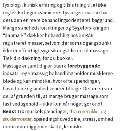
fysiologi, klinisk erfaring og tilslutning til etiske
regler. En lægeeksamineret fysiurgisk massør har
desuden en mere behandlingsorienteret baggrund.
Mange sundhedsforsikringer og Sygeforsikringen
“danmark” dækker behandling hos en RAB-
registreret massør, selvom der som udgangspunkt
ikke er offentligt sygesikringstilskud til massage.
Tjek din dækning, før du booker.
Massage er samtidig en stærk
forebyggende
indsats: regelmæssig behandling holder musklerne
bløde og kan mindske, hvor ofte spændinger,
hovedpine og ømhed vender tilbage. Det er en stor
del af grunden til, at mange bruger massage som
fast vedligehold – ikke kun når noget gør ondt.
stramme nakke- og
Bedst til:
muskelspændinger,
skuldermuskler
, spændingshovedpine, stress, ømhed
uden underliggende skade, kroniske