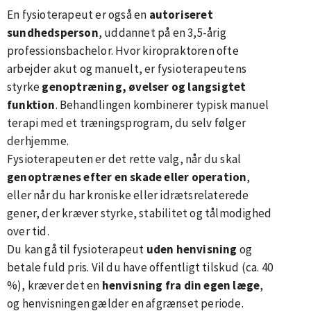
En fysioterapeut er også en
autoriseret
sundhedsperson
, uddannet på en 3,5-årig
professionsbachelor. Hvor kiropraktoren ofte
arbejder akut og manuelt, er fysioterapeutens
styrke
genoptræning, øvelser og langsigtet
funktion
. Behandlingen kombinerer typisk manuel
terapi med et træningsprogram, du selv følger
derhjemme.
Fysioterapeuten er det rette valg, når du skal
genoptrænes efter en skade eller operation
,
eller når du har kroniske eller idrætsrelaterede
gener, der kræver styrke, stabilitet og tålmodighed
over tid.
Du kan gå til fysioterapeut
uden henvisning
og
betale fuld pris. Vil du have offentligt tilskud (ca. 40
%), kræver det en
henvisning fra din egen læge
,
og henvisningen gælder en afgrænset periode.