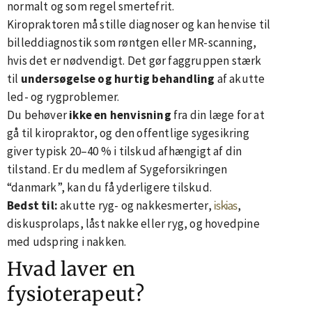
normalt og som regel smertefrit.
Kiropraktoren må stille diagnoser og kan henvise til
billeddiagnostik som røntgen eller MR-scanning,
hvis det er nødvendigt. Det gør faggruppen stærk
til
undersøgelse og hurtig behandling
af akutte
led- og rygproblemer.
Du behøver
ikke en henvisning
fra din læge for at
gå til kiropraktor, og den offentlige sygesikring
giver typisk 20–40 % i tilskud afhængigt af din
tilstand. Er du medlem af Sygeforsikringen
“danmark”, kan du få yderligere tilskud.
iskias
Bedst til:
akutte ryg- og nakkesmerter,
,
diskusprolaps, låst nakke eller ryg, og hovedpine
med udspring i nakken.
Hvad laver en
fysioterapeut?