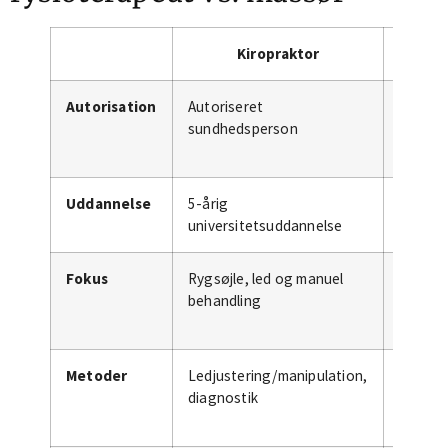
Kiropraktor
Fysi
Autorisation
Autoriseret
Autoris
sundhedsperson
sundhe
Uddannelse
5-årig
3,5-åri
universitetsuddannelse
profes
Fokus
Rygsøjle, led og manuel
Genopt
behandling
øvelser
bevæge
Metoder
Ledjustering/manipulation,
Trænin
diagnostik
terapi, 