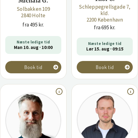
Michala G.
Schleppegrellsgade 7,
Solbakken 109
kld.
2840 Holte
2200 København
fra 495 kr.
fra 695 kr.
Næste ledige tid
Næste ledige tid
Man 10. aug · 10:00
Lør 15. aug · 09:15
Book tid
Book tid