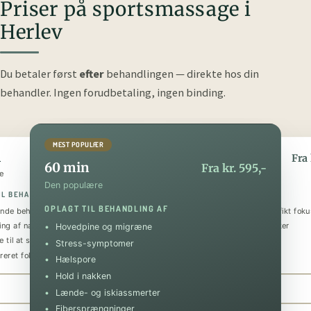
Priser på sportsmassage i
Herlev
Du betaler først
efter
behandlingen — direkte hos din
behandler.
Ingen forudbetaling, ingen binding.
MEST POPULÆR
n
90 min
Fra kr. 395,-
Fra 
60 min
Fra kr. 595,-
e
Den luksuriøse
Den populære
IL BEHANDLING AF
OPLAGT TIL BEHANDLING AF
OPLAGT TIL BEHANDLING AF
nde behandling
Helkropsmassage med et specifikt foku
ing af nakke og skuldre
Behandling af flere problematikker
Hovedpine og migræne
 til at sænke stressniveauet
Tilbagevendende smerter
Stress-symptomer
reret fokus på specifik skade
Forebyggende og restituerende
Hælspore
Hold i nakken
Book 30 min
Book 90 min
Lænde- og iskiassmerter
Fibersprængninger