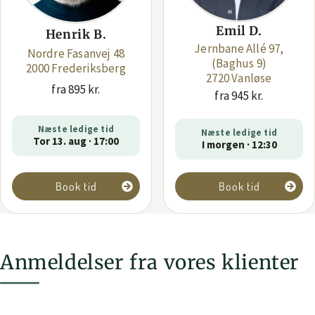
Emil D.
Henrik B.
Jernbane Allé 97,
Nordre Fasanvej 48
(Baghus 9)
2000 Frederiksberg
2720 Vanløse
fra 895 kr.
fra 945 kr.
Næste ledige tid
Næste ledige tid
Tor 13. aug · 17:00
I morgen · 12:30
Book tid
Book tid
Anmeldelser fra vores klienter