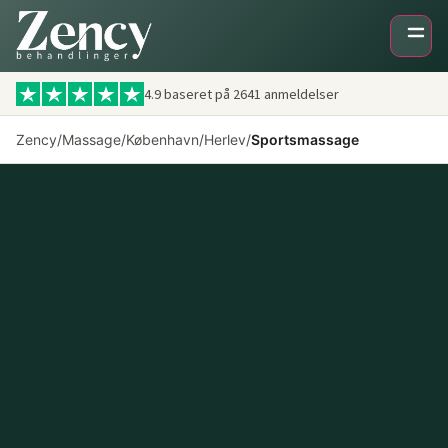
4.9 baseret på
2641
anmeldelser
Zency
/
Massage
/
København
/
Herlev
/
Sportsmassage