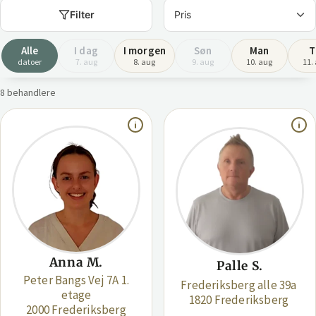
Filter
Alle
I dag
I morgen
Søn
Man
T
datoer
7. aug
8. aug
9. aug
10. aug
11.
8 behandlere
Anna M.
Palle S.
Peter Bangs Vej 7A 1.
Frederiksberg alle 39a
etage
1820 Frederiksberg
2000 Frederiksberg