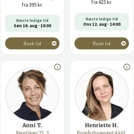
fra 425 kr.
fra 395 kr.
Næste ledige tid
Næste ledige tid
Ons 12. aug · 14:00
Søn 16. aug · 10:00
Book tid
Book tid
Anni T.
Henriette H.
Røjelskær 15, 3
Brogårdsvænget 4 kld.