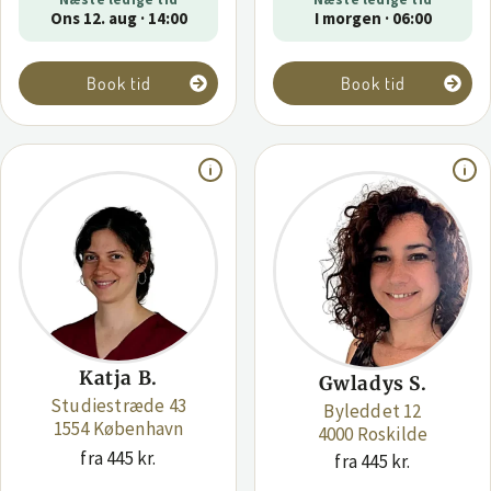
Ons 12. aug · 14:00
I morgen · 06:00
Book tid
Book tid
Katja B.
Gwladys S.
Studiestræde 43
Byleddet 12
1554 København
4000 Roskilde
fra 445 kr.
fra 445 kr.