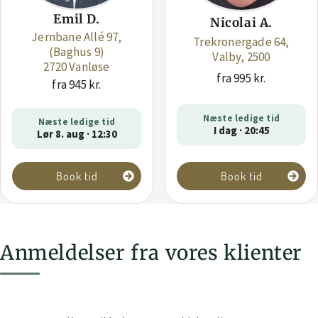
Emil D.
Nicolai A.
Jernbane Allé 97,
Trekronergade 64,
(Baghus 9)
Valby, 2500
2720 Vanløse
fra 995 kr.
fra 945 kr.
Næste ledige tid
Næste ledige tid
I dag · 20:45
Lør 8. aug · 12:30
Book tid
Book tid
Anmeldelser fra vores klienter