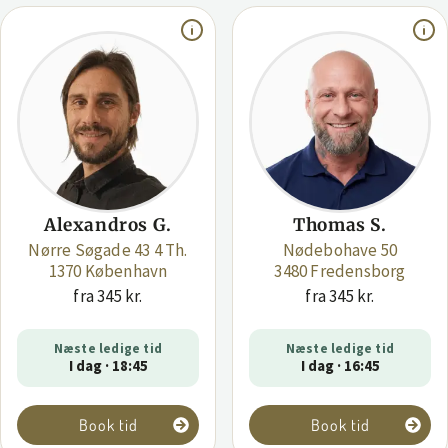
Alexandros G.
Thomas S.
Nørre Søgade 43 4 Th.
Nødebohave 50
1370 København
3480 Fredensborg
fra 345 kr.
fra 345 kr.
Næste ledige tid
Næste ledige tid
I dag · 18:45
I dag · 16:45
Book tid
Book tid