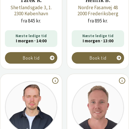
Tarek R.
Henrik B.
Shetlandsgade 3, 1.
Nordre Fasanvej 48
2300 København
2000 Frederiksberg
fra 845 kr.
fra 895 kr.
Næste ledige tid
Næste ledige tid
I morgen · 14:00
I morgen · 13:00
Book tid
Book tid