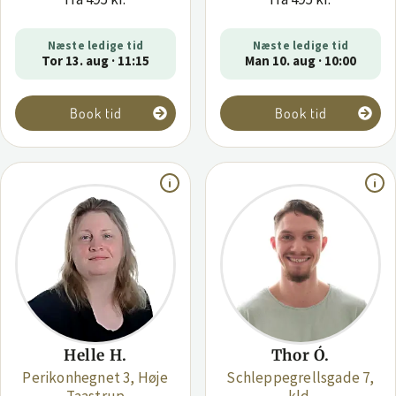
Næste ledige tid
Næste ledige tid
Tor 13. aug · 11:15
Man 10. aug · 10:00
Book tid
Book tid
Helle H.
Thor Ó.
Perikonhegnet 3, Høje
Schleppegrellsgade 7,
Taastrup
kld.