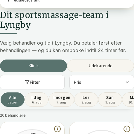
Tilfredshedsgaranti
Dit sportsmassage-team i
Lyngby
Vælg behandler og tid i Lyngby. Du betaler først efter
behandlingen — og du kan ombooke indtil 24 timer før.
Klinik
Udekørende
Filter
Alle
I dag
I morgen
Lør
Søn
M
datoer
6. aug
7. aug
8. aug
9. aug
10.
20 behandlere