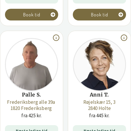
Book tid
Book tid
Palle S.
Anni T.
Frederiksberg alle 39a
Røjelskær 15, 3
1820 Frederiksberg
2840 Holte
fra 425 kr.
fra 445 kr.
Næste ledige tid
Næste ledige tid