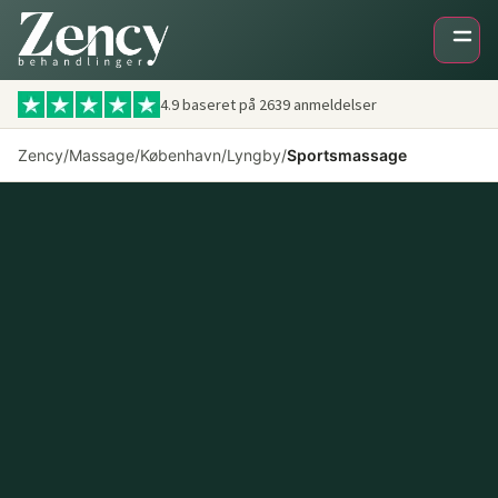
4.9 baseret på
2639
anmeldelser
Zency
/
Massage
/
København
/
Lyngby
/
Sportsmassage