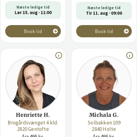
Næste ledige tid
Næste ledige tid
Lør 15. aug · 11:00
Tir 11. aug · 09:00
Book tid
Book tid
Henriette H.
Michala G.
Brogårdsvænget 4 kld.
Solbakken 109
2820 Gentofte
2840 Holte
fra 495 kr.
fra 495 kr.